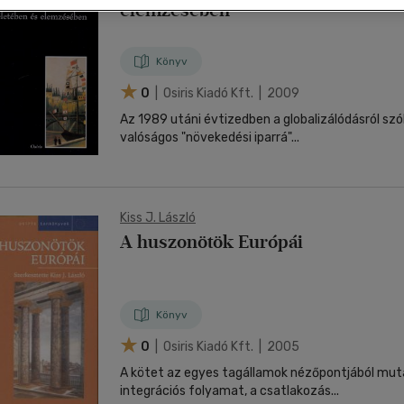
nyelvű
elemzésében
Egyéb áru,
jaink, bulvár, politika
jaink, bulvár, politika
Sport, természetjárás
Ismeretterjesztő
Nyelvkönyv, szótár, idegen nyelvű
Hangzóanyag
Történelem
Szatíra
Történelem
Térkép
Történele
szolgáltatás
Pénz, gazdaság, üzleti élet
lvkönyv, szótár, idegen nyelvű
lvkönyv, szótár, idegen nyelvű
Számítástechnika, internet
Játékfilm
Pénz, gazdaság, üzleti élet
Papír, írószer
Tudomány és Természet
Színház
Tudomány és Természet
Naptár
Tudomány 
E-hangoskön
Sport, természetjárás
Könyv
Kaland
Természetfilm
Kártya
Utazás
Társasjátéko
0
| Osiris Kiadó Kft. | 2009
Kötelező
Thriller,Pszicho-
Kreatív játék
olvasmányok-
thriller
Az 1989 utáni évtizedben a globalizálódásról szó
filmfeld.
valóságos "növekedési iparrá"...
Történelmi
Krimi
Tv-sorozatok
Misztikus
Kiss J. László
A huszonötök Európái
Könyv
0
| Osiris Kiadó Kft. | 2005
A kötet az egyes tagállamok nézőpontjából mut
integrációs folyamat, a csatlakozás...