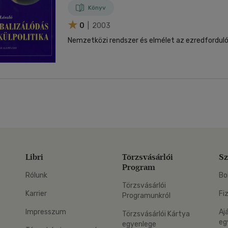
Könyv
0
| 2003
Nemzetközi rendszer és elmélet az ezredfordul
Libri
Törzsvásárlói
Sz
Program
Rólunk
Bo
Törzsvásárlói
Karrier
Fi
Programunkról
Impresszum
Aj
Törzsvásárlói Kártya
eg
egyenlege