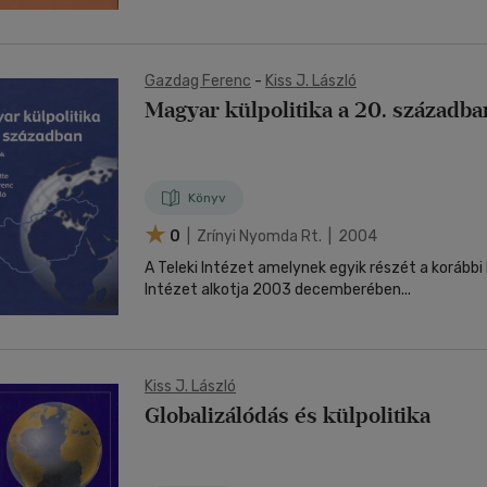
Gazdag Ferenc
-
Kiss J. László
Magyar külpolitika a 20. századba
Könyv
0
| Zrínyi Nyomda Rt. | 2004
A Teleki Intézet amelynek egyik részét a korábbi
Intézet alkotja 2003 decemberében...
Kiss J. László
Globalizálódás és külpolitika