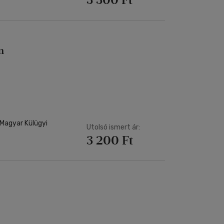
n
 Magyar Külügyi
Utolsó ismert ár:
3 200 Ft