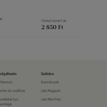
ón
Utolsó ismert ár:
2 850 Ft
olgáltatás
Kultúra
ltkereső
Események
zetés és szállítás
Libri Magazin
ándékkártya
Libri Mini Polc
yenlege