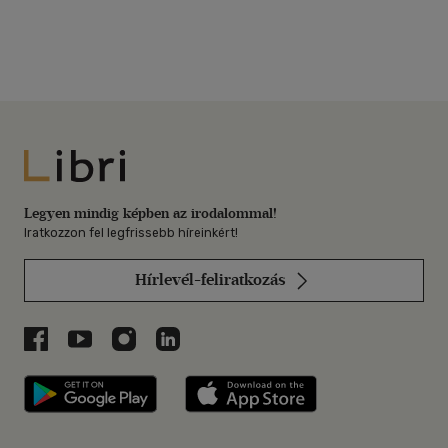
Libri
Legyen mindig képben az irodalommal!
Iratkozzon fel legfrissebb híreinkért!
Hírlevél-feliratkozás
Libri a Facebookon
Libri a Youtube-on
Libri az Instagramon
Libri a LinkedInen
Libri applikáció Szerezd meg: Google P
Libri applikáció 