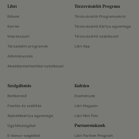
Libri
Törzsvásárlói Program
Rólunk
Törzsvásárlói Programunkról
Karrier
Törzsvásárlói Kártya egyenlege
Impresszum
Törzsvásárlói szabályzat
Társadalmi programok
Libri App
Adományozás
Akadálymentesítési nyilatkozat
Szolgáltatás
Kultúra
Boltkereső
Események
Fizetés és szállítás
Libri Magazin
Ajándékkártya egyenlege
Libri Mini Polc
Partnereinknek
Ügyfélszolgálat
E-könyv-segédlet
Libri Partner Program