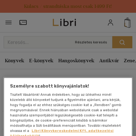
Kulacs / strandtáska most csak 1499 Ft!
Rendezés
Törzsvásárlói Kártya adatai
Rendezés
Kiadás éve szerint csökkenő
Részletes keresés
Kiadás éve szerint növekvő
Ár szerint csökkenő
Könyvek
E-könyvek
Hangoskönyvek
Antikvár
Zene,
Ár szerint növekvő
Király Hunor
Eladott darabszám szerint csökkenő
Személyre szabott könyvajánlatok!
Eladott darabszám szerint növekvő
Tisztelt Vásárlónk! Annak érdekében, hogy az ízléséhez minél
Cím szerint A-Z
közelebb álló könyveket tudjunk a figyelmébe ajánlani, arra kérjük,
Művei
hogy fogadja el az ehhez szükséges cookie-kat a „Rendben” gomb
Szerző szerint A-Z
megnyomásával. Ennek hiányában weboldalunk csak a weboldal
használata szempontjából legszükségesebb cookie-kat telepíti a
Szűrés
Rendezés
böngészőjébe, de cookie-preferenciáit később is bármikor
Megjelenítés
módosíthatja a Süti beállítások menüpontban. További részletekért
olvassa el a
Libri Könyvkereskedelmi Kft. adatkezelési
20 db / oldal
tájékoztatóját
!