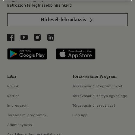
Iratkozzon fel legfrissebb híreinkért!
Hírlevél-feliratkozás
Libri a Facebookon
Libri a Youtube-on
Libri az Instagramon
Libri a LinkedInen
Libri applikáció Szerezd meg: Google P
Libri applikáció 
Libri
Törzsvásárlói Program
Rólunk
Törzsvásárlói Programunkról
Karrier
Törzsvásárlói Kártya egyenlege
Impresszum
Törzsvásárlói szabályzat
Társadalmi programok
Libri App
Adományozás
Akadálymentesítési nyilatkozat