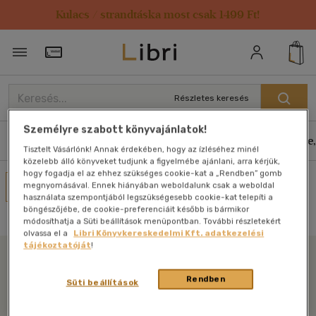
Kulacs / strandtáska most csak 1499 Ft!
Törzsvásárlói Kártya adatai
Részletes keresés
Személyre szabott könyvajánlatok!
Könyvek
E-könyvek
Hangoskönyvek
Antikvár
Zene,
Tisztelt Vásárlónk! Annak érdekében, hogy az ízléséhez minél
közelebb álló könyveket tudjunk a figyelmébe ajánlani, arra kérjük,
hogy fogadja el az ehhez szükséges cookie-kat a „Rendben” gomb
Művei
megnyomásával. Ennek hiányában weboldalunk csak a weboldal
használata szempontjából legszükségesebb cookie-kat telepíti a
Nincs találat
böngészőjébe, de cookie-preferenciáit később is bármikor
módosíthatja a Süti beállítások menüpontban. További részletekért
olvassa el a
Libri Könyvkereskedelmi Kft. adatkezelési
tájékoztatóját
!
Libri
Rendben
Süti beállítások
Legyen mindig képben az irodalommal!