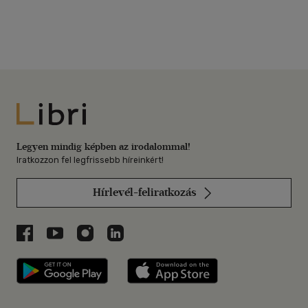
Libri
Legyen mindig képben az irodalommal!
Iratkozzon fel legfrissebb híreinkért!
Hírlevél-feliratkozás
Libri a Facebookon
Libri a Youtube-on
Libri az Instagramon
Libri a LinkedInen
Libri applikáció Szerezd meg: Google P
Libri applikáció 