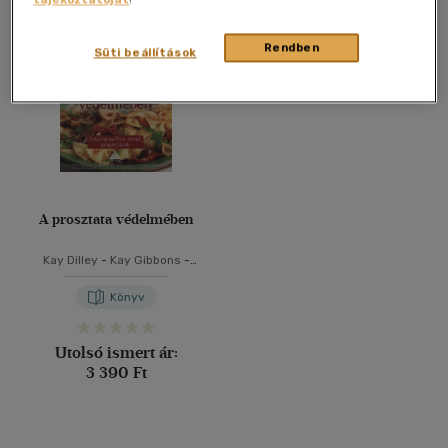
Összesen
1
db
40 db / oldal
Rendben
Süti beállítások
Alkalmaz
A prosztata védelmében
Kay Dilley
-
Kay Gibbons
-
Prof. Dr. Margaret Rayman
Könyv
Utolsó ismert ár:
3 390 Ft