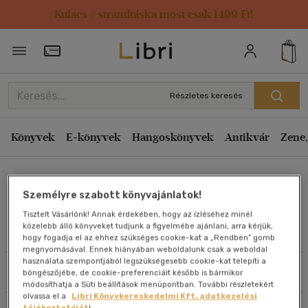
Kulacs / strandtáska most csak 1499 Ft!
Rendezés
Törzsvásárlói Kártya adatai
Rendezés
Kiadás éve szerint csökkenő
Részletes keresés
Kiadás éve szerint növekvő
Ár szerint csökkenő
Könyvek
E-könyvek
Hangoskönyvek
Antikvár
Zene,
Ár szerint növekvő
Kay Dilley
Eladott darabszám szerint csökkenő
Személyre szabott könyvajánlatok!
Eladott darabszám szerint növekvő
Tisztelt Vásárlónk! Annak érdekében, hogy az ízléséhez minél
Cím szerint A-Z
közelebb álló könyveket tudjunk a figyelmébe ajánlani, arra kérjük,
Művei
hogy fogadja el az ehhez szükséges cookie-kat a „Rendben” gomb
Szerző szerint A-Z
megnyomásával. Ennek hiányában weboldalunk csak a weboldal
használata szempontjából legszükségesebb cookie-kat telepíti a
Szűrés
Rendezés
böngészőjébe, de cookie-preferenciáit később is bármikor
Megjelenítés
módosíthatja a Süti beállítások menüpontban. További részletekért
olvassa el a
Libri Könyvkereskedelmi Kft. adatkezelési
20 db / oldal
tájékoztatóját
!