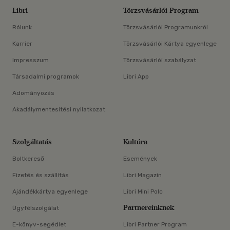
Libri
Törzsvásárlói Program
Rólunk
Törzsvásárlói Programunkról
Karrier
Törzsvásárlói Kártya egyenlege
Impresszum
Törzsvásárlói szabályzat
Társadalmi programok
Libri App
Adományozás
Akadálymentesítési nyilatkozat
Szolgáltatás
Kultúra
Boltkereső
Események
Fizetés és szállítás
Libri Magazin
Ajándékkártya egyenlege
Libri Mini Polc
Partnereinknek
Ügyfélszolgálat
E-könyv-segédlet
Libri Partner Program