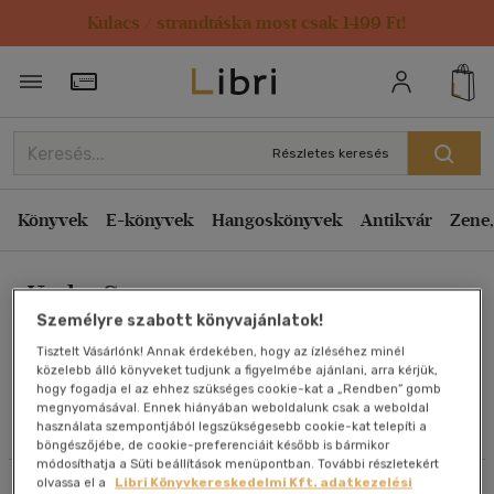
Kulacs / strandtáska most csak 1499 Ft!
Rendezés
Törzsvásárlói Kártya adatai
Rendezés
Kiadás éve szerint csökkenő
Részletes keresés
Kiadás éve szerint növekvő
Ár szerint csökkenő
Könyvek
E-könyvek
Hangoskönyvek
Antikvár
Zene,
Ár szerint növekvő
Kathy Summer
Eladott darabszám szerint csökkenő
Személyre szabott könyvajánlatok!
Eladott darabszám szerint növekvő
Tisztelt Vásárlónk! Annak érdekében, hogy az ízléséhez minél
Cím szerint A-Z
közelebb álló könyveket tudjunk a figyelmébe ajánlani, arra kérjük,
Művei
hogy fogadja el az ehhez szükséges cookie-kat a „Rendben” gomb
Szerző szerint A-Z
megnyomásával. Ennek hiányában weboldalunk csak a weboldal
használata szempontjából legszükségesebb cookie-kat telepíti a
Olvasói vélemények
böngészőjébe, de cookie-preferenciáit később is bármikor
Megjelenítés
módosíthatja a Süti beállítások menüpontban. További részletekért
olvassa el a
Libri Könyvkereskedelmi Kft. adatkezelési
Szűrés
Rendezés
20 db / oldal