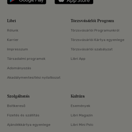
Libri
Törzsvásárlói Program
Rólunk
Törzsvásárlói Programunkról
Karrier
Törzsvásárlói Kártya egyenlege
Impresszum
Törzsvásárlói szabályzat
Társadalmi programok
Libri App
Adományozás
Akadálymentesítési nyilatkozat
Szolgáltatás
Kultúra
Boltkereső
Események
Fizetés és szállítás
Libri Magazin
Ajándékkártya egyenlege
Libri Mini Polc