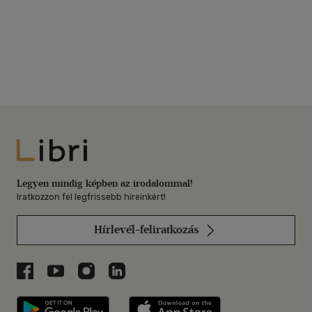
Libri
Legyen mindig képben az irodalommal!
Iratkozzon fel legfrissebb híreinkért!
Hírlevél-feliratkozás
Libri a Facebookon
Libri a Youtube-on
Libri az Instagramon
Libri a LinkedInen
Libri applikáció Szerezd meg: Google P
Libri applikáció 