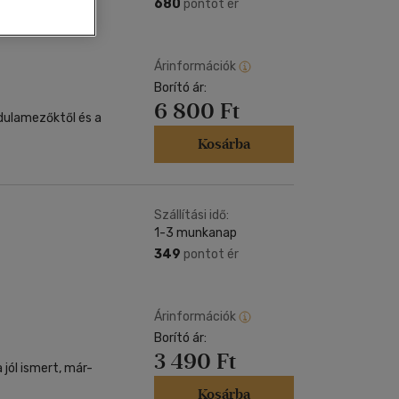
Kártya
680
pontot ér
Vallás, mitológia
m
Képeslap
és Természet
yv
Naptár
Árinformációk
k
Borító ár:
Papír, írószer
6 800 Ft
ok
ndulamezőktől és a
Kosárba
Szállítási idő:
1-3 munkanap
349
pontot ér
Árinformációk
Borító ár:
3 490 Ft
 jól ismert, már-
Kosárba