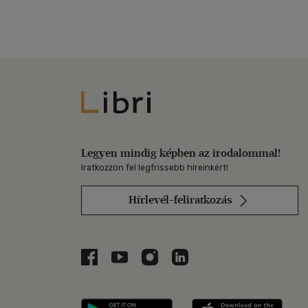
Libri
Legyen mindig képben az irodalommal!
Iratkozzon fel legfrissebb híreinkért!
Hírlevél-feliratkozás
Libri a Facebookon
Libri a Youtube-on
Libri az Instagramon
Libri a LinkedInen
Libri applikáció Szerezd m
Libri