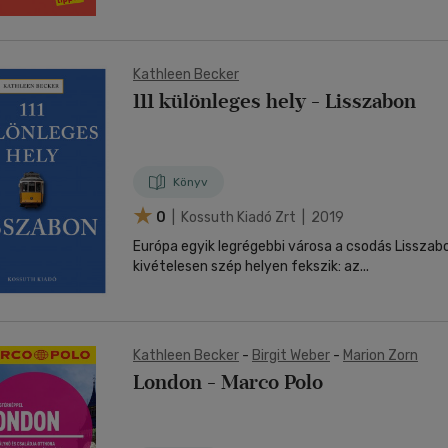
Kathleen Becker
111 különleges hely - Lisszabon
Könyv
0
| Kossuth Kiadó Zrt | 2019
Európa egyik legrégebbi városa a csodás Lisszab
kivételesen szép helyen fekszik: az...
Kathleen Becker
-
Birgit Weber
-
Marion Zorn
London - Marco Polo