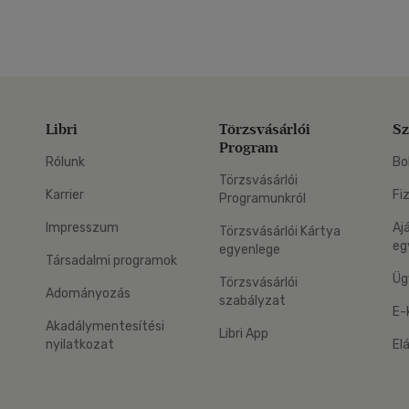
Libri
Törzsvásárlói
Sz
Program
Rólunk
Bo
Törzsvásárlói
Karrier
Fi
Programunkról
Impresszum
Aj
Törzsvásárlói Kártya
eg
egyenlege
Társadalmi programok
Üg
Törzsvásárlói
Adományozás
szabályzat
E-
Akadálymentesítési
Libri App
nyilatkozat
El
eg: Google Play
 applikáció Letölthető az App Store-ból