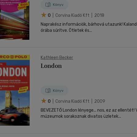
Könyv
0
| Corvina Kiadó Kft | 2018
Naprakész információk, bárhová utazunk! Kalan
órába sűrítve. Ötletek és...
Kathleen Becker
London
Könyv
0
| Corvina Kiadó Kft | 2009
BEVEZETŐ London lényege... nos, ez az ellentét! Világhírű
múzeumok sorakoznak divatos üzletek...