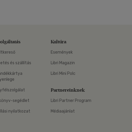
olgáltatás
Kultúra
ltkereső
Események
zetés és szállítás
Libri Magazin
ándékkártya
Libri Mini Polc
yenlege
Partnereinknek
yfélszolgálat
könyv-segédlet
Libri Partner Program
állási nyilatkozat
Médiaajánlat