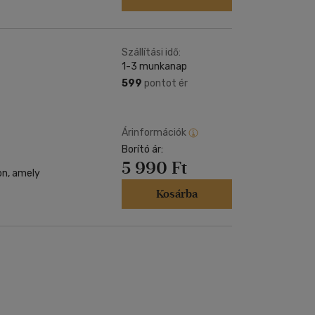
Szállítási idő:
1-3 munkanap
599
pontot ér
Árinformációk
Borító ár:
5 990 Ft
on, amely
Kosárba