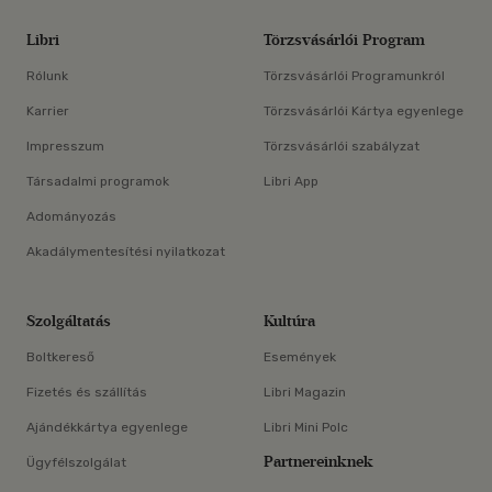
Libri
Törzsvásárlói Program
Rólunk
Törzsvásárlói Programunkról
Karrier
Törzsvásárlói Kártya egyenlege
Impresszum
Törzsvásárlói szabályzat
Társadalmi programok
Libri App
Adományozás
Akadálymentesítési nyilatkozat
Szolgáltatás
Kultúra
Boltkereső
Események
Fizetés és szállítás
Libri Magazin
Ajándékkártya egyenlege
Libri Mini Polc
Partnereinknek
Ügyfélszolgálat