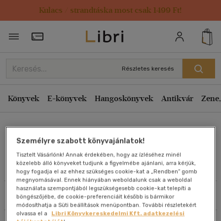
Kulacs / strandtáska most csak 1499 Ft!
Rendezés
Törzsvásárlói Kártya adatai
Rendezés
Kiadás éve szerint csökkenő
Részletes keresés
Kiadás éve szerint növekvő
Ár szerint csökkenő
Könyvek
E-könyvek
Hangoskönyvek
Antikvár
Zene,
Ár szerint növekvő
Karin Sturm
Eladott darabszám szerint csökkenő
Személyre szabott könyvajánlatok!
Eladott darabszám szerint növekvő
Tisztelt Vásárlónk! Annak érdekében, hogy az ízléséhez minél
Cím szerint A-Z
közelebb álló könyveket tudjunk a figyelmébe ajánlani, arra kérjük,
Művei
hogy fogadja el az ehhez szükséges cookie-kat a „Rendben” gomb
Szerző szerint A-Z
megnyomásával. Ennek hiányában weboldalunk csak a weboldal
használata szempontjából legszükségesebb cookie-kat telepíti a
Szűrés
Rendezés
böngészőjébe, de cookie-preferenciáit később is bármikor
Megjelenítés
módosíthatja a Süti beállítások menüpontban. További részletekért
olvassa el a
Libri Könyvkereskedelmi Kft. adatkezelési
20 db / oldal