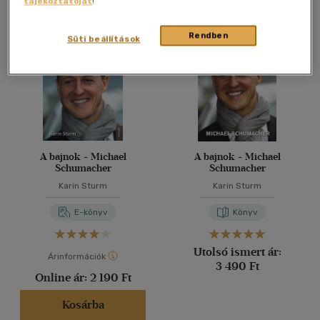
tájékoztatóját
!
Összesen
2
db
40 db / oldal
Rendben
Süti beállítások
Alkalmaz
A bajnok - Michael
A bajnok - Michael
Schumacher
Schumacher
Karin Sturm
Karin Sturm
E-könyv
Könyv
Utolsó ismert ár:
Árinformációk
3 490 Ft
Online ár:
2 190 Ft
Kosárba