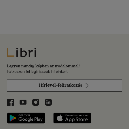
Libri
Legyen mindig képben az irodalommal!
Iratkozzon fel legfrissebb híreinkért!
Hírlevél-feliratkozás
Libri a Facebookon
Libri a Youtube-on
Libri az Instagramon
Libri a LinkedInen
Libri applikáció Szerezd meg: Google P
Libri applikáció 