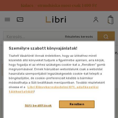
Kulacs / strandtáska most csak 1499 Ft!
Törzsvásárlói Kártya adatai
Részletes keresés
Személyre szabott könyvajánlatok!
Könyvek
E-könyvek
Hangoskönyvek
Antikvár
Zene,
Tisztelt Vásárlónk! Annak érdekében, hogy az ízléséhez minél
közelebb álló könyveket tudjunk a figyelmébe ajánlani, arra kérjük,
hogy fogadja el az ehhez szükséges cookie-kat a „Rendben” gomb
Művei
megnyomásával. Ennek hiányában weboldalunk csak a weboldal
használata szempontjából legszükségesebb cookie-kat telepíti a
Nincs találat
böngészőjébe, de cookie-preferenciáit később is bármikor
módosíthatja a Süti beállítások menüpontban. További részletekért
olvassa el a
Libri Könyvkereskedelmi Kft. adatkezelési
tájékoztatóját
!
Libri
Rendben
Süti beállítások
Legyen mindig képben az irodalommal!