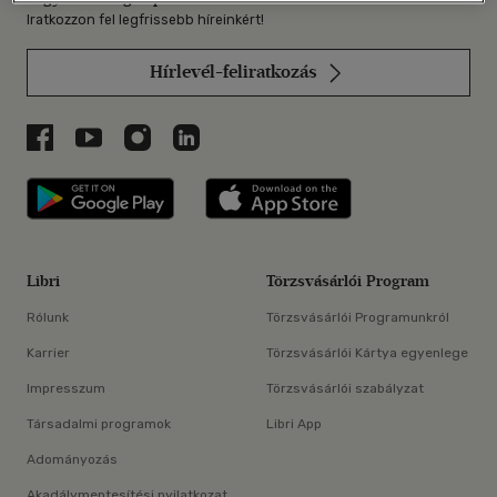
Iratkozzon fel legfrissebb híreinkért!
Hírlevél-feliratkozás
Libri a Facebookon
Libri a Youtube-on
Libri az Instagramon
Libri a LinkedInen
Libri applikáció Szerezd meg: Google P
Libri applikáció 
Libri
Törzsvásárlói Program
Rólunk
Törzsvásárlói Programunkról
Karrier
Törzsvásárlói Kártya egyenlege
Impresszum
Törzsvásárlói szabályzat
Társadalmi programok
Libri App
Adományozás
Akadálymentesítési nyilatkozat