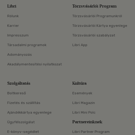
Libri
Törzsvásárlói Program
Rólunk
Törzsvásárlói Programunkról
Karrier
Törzsvásárlói Kártya egyenlege
Impresszum
Törzsvásárlói szabályzat
Társadalmi programok
Libri App
Adományozás
Akadálymentesítési nyilatkozat
Szolgáltatás
Kultúra
Boltkereső
Események
Fizetés és szállítás
Libri Magazin
Ajándékkártya egyenlege
Libri Mini Polc
Partnereinknek
Ügyfélszolgálat
E-könyv-segédlet
Libri Partner Program