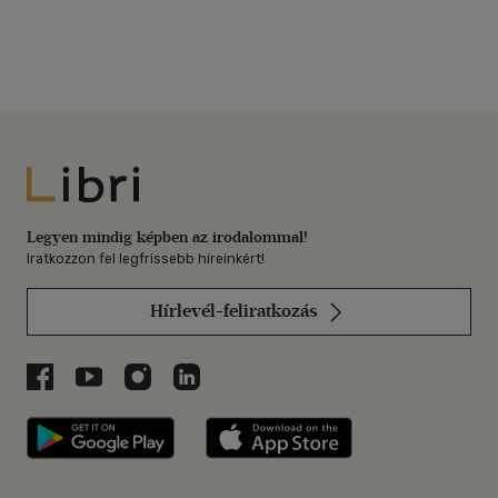
Libri
Legyen mindig képben az irodalommal!
Iratkozzon fel legfrissebb híreinkért!
Hírlevél-feliratkozás
Libri a Facebookon
Libri a Youtube-on
Libri az Instagramon
Libri a LinkedInen
Libri applikáció Szerezd meg: Google P
Libri applikáció 