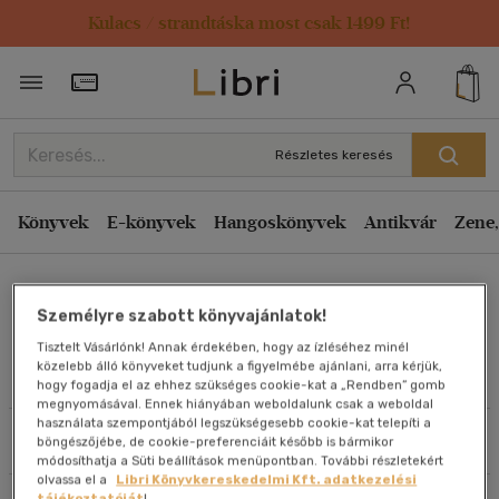
Kulacs / strandtáska most csak 1499 Ft!
Rendezés
Törzsvásárlói Kártya adatai
Rendezés
Kiadás éve szerint csökkenő
Részletes keresés
Kiadás éve szerint növekvő
Ár szerint csökkenő
Könyvek
E-könyvek
Hangoskönyvek
Antikvár
Zene,
Ár szerint növekvő
Joseph D. Pistone
Eladott darabszám szerint csökkenő
Személyre szabott könyvajánlatok!
Eladott darabszám szerint növekvő
Tisztelt Vásárlónk! Annak érdekében, hogy az ízléséhez minél
Cím szerint A-Z
közelebb álló könyveket tudjunk a figyelmébe ajánlani, arra kérjük,
Művei
hogy fogadja el az ehhez szükséges cookie-kat a „Rendben” gomb
Szerző szerint A-Z
megnyomásával. Ennek hiányában weboldalunk csak a weboldal
használata szempontjából legszükségesebb cookie-kat telepíti a
Szűrés
Rendezés
böngészőjébe, de cookie-preferenciáit később is bármikor
Megjelenítés
módosíthatja a Süti beállítások menüpontban. További részletekért
olvassa el a
Libri Könyvkereskedelmi Kft. adatkezelési
20 db / oldal
tájékoztatóját
!