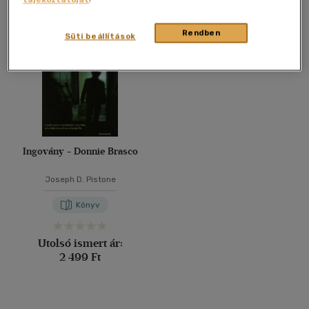
Összesen
1
db
40 db / oldal
Rendben
Süti beállítások
Alkalmaz
Ingovány - Donnie Brasco
Joseph D. Pistone
Könyv
Utolsó ismert ár:
2 499 Ft