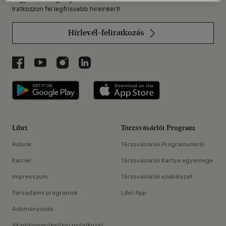
Iratkozzon fel legfrissebb híreinkért!
Hírlevél-feliratkozás
Libri a Facebookon
Libri a Youtube-on
Libri az Instagramon
Libri a LinkedInen
Libri applikáció Szerezd meg: Google P
Libri applikáció 
Libri
Törzsvásárlói Program
Rólunk
Törzsvásárlói Programunkról
Karrier
Törzsvásárlói Kártya egyenlege
Impresszum
Törzsvásárlói szabályzat
Társadalmi programok
Libri App
Adományozás
Akadálymentesítési nyilatkozat