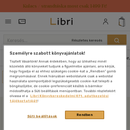
Kulacs / strandtáska most csak 1499 Ft!
Törzsvásárlói Kártya adatai
Részletes keresés
Személyre szabott könyvajánlatok!
Könyvek
E-könyvek
Hangoskönyvek
Antikvár
Zene,
Tisztelt Vásárlónk! Annak érdekében, hogy az ízléséhez minél
közelebb álló könyveket tudjunk a figyelmébe ajánlani, arra kérjük,
hogy fogadja el az ehhez szükséges cookie-kat a „Rendben” gomb
Művei
megnyomásával. Ennek hiányában weboldalunk csak a weboldal
használata szempontjából legszükségesebb cookie-kat telepíti a
Nincs találat
böngészőjébe, de cookie-preferenciáit később is bármikor
módosíthatja a Süti beállítások menüpontban. További részletekért
olvassa el a
Libri Könyvkereskedelmi Kft. adatkezelési
tájékoztatóját
!
Libri
Rendben
Süti beállítások
Legyen mindig képben az irodalommal!