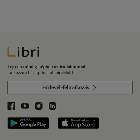
Libri
Legyen mindig képben az irodalommal!
Iratkozzon fel legfrissebb híreinkért!
Hírlevél-feliratkozás
Libri a Facebookon
Libri a Youtube-on
Libri az Instagramon
Libri a LinkedInen
Libri applikáció Szerezd meg: Google P
Libri applikáció 