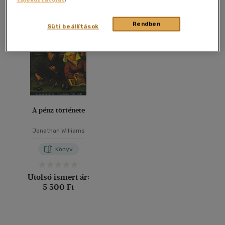
Összesen
1
db
40 db / oldal
Rendben
Süti beállítások
Alkalmaz
A pénz története
Jonathan Williams
Könyv
Utolsó ismert ár:
5 500 Ft