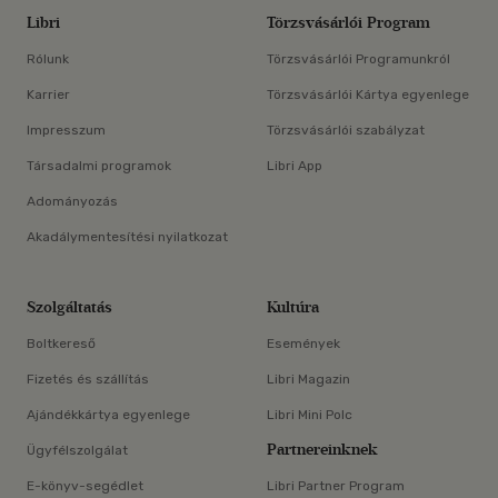
Libri
Törzsvásárlói Program
Rólunk
Törzsvásárlói Programunkról
Karrier
Törzsvásárlói Kártya egyenlege
Impresszum
Törzsvásárlói szabályzat
Társadalmi programok
Libri App
Adományozás
Akadálymentesítési nyilatkozat
Szolgáltatás
Kultúra
Boltkereső
Események
Fizetés és szállítás
Libri Magazin
Ajándékkártya egyenlege
Libri Mini Polc
Partnereinknek
Ügyfélszolgálat
E-könyv-segédlet
Libri Partner Program