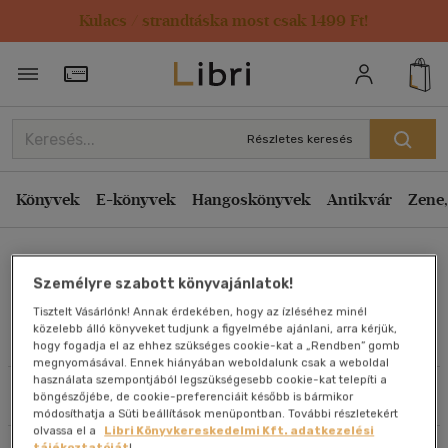
Kulacs / strandtáska most csak 1499 Ft!
Rendezés
Törzsvásárlói Kártya adatai
Rendezés
Kiadás éve szerint csökkenő
Részletes keresés
Kiadás éve szerint növekvő
Ár szerint csökkenő
Könyvek
E-könyvek
Hangoskönyvek
Antikvár
Zene,
Ár szerint növekvő
Jonathan Williams
Eladott darabszám szerint csökkenő
Személyre szabott könyvajánlatok!
Eladott darabszám szerint növekvő
Tisztelt Vásárlónk! Annak érdekében, hogy az ízléséhez minél
Cím szerint A-Z
közelebb álló könyveket tudjunk a figyelmébe ajánlani, arra kérjük,
Művei
hogy fogadja el az ehhez szükséges cookie-kat a „Rendben” gomb
Szerző szerint A-Z
megnyomásával. Ennek hiányában weboldalunk csak a weboldal
használata szempontjából legszükségesebb cookie-kat telepíti a
Szűrés
Rendezés
böngészőjébe, de cookie-preferenciáit később is bármikor
Megjelenítés
módosíthatja a Süti beállítások menüpontban. További részletekért
olvassa el a
Libri Könyvkereskedelmi Kft. adatkezelési
20 db / oldal
tájékoztatóját
!