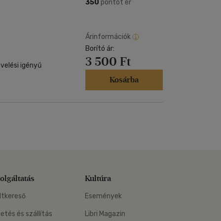
Kártya
350
pontot ér
Vallás, mitológia
m
Képeslap
és Természet
yv
Naptár
Árinformációk
k
Borító ár:
Papír, írószer
3 500 Ft
ok
velési igényű
Kosárba
olgáltatás
Kultúra
ltkereső
Események
zetés és szállítás
Libri Magazin