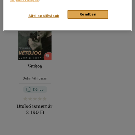
Összesen
1
db
40 db / oldal
Rendben
Süti beállítások
Alkalmaz
Vétójog
John Whitman
Könyv
Utolsó ismert ár:
2 490 Ft