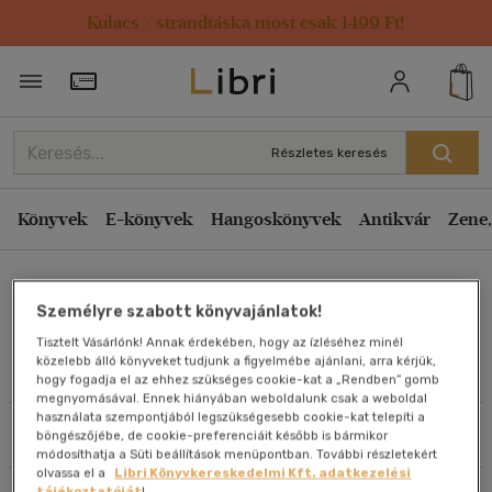
Kulacs / strandtáska most csak 1499 Ft!
Rendezés
Törzsvásárlói Kártya adatai
Rendezés
Kiadás éve szerint csökkenő
Részletes keresés
Kiadás éve szerint növekvő
Ár szerint csökkenő
Könyvek
E-könyvek
Hangoskönyvek
Antikvár
Zene,
Ár szerint növekvő
John Whitman
Eladott darabszám szerint csökkenő
Személyre szabott könyvajánlatok!
Eladott darabszám szerint növekvő
Tisztelt Vásárlónk! Annak érdekében, hogy az ízléséhez minél
Cím szerint A-Z
közelebb álló könyveket tudjunk a figyelmébe ajánlani, arra kérjük,
Művei
hogy fogadja el az ehhez szükséges cookie-kat a „Rendben” gomb
Szerző szerint A-Z
megnyomásával. Ennek hiányában weboldalunk csak a weboldal
használata szempontjából legszükségesebb cookie-kat telepíti a
Szűrés
Rendezés
böngészőjébe, de cookie-preferenciáit később is bármikor
Megjelenítés
módosíthatja a Süti beállítások menüpontban. További részletekért
olvassa el a
Libri Könyvkereskedelmi Kft. adatkezelési
20 db / oldal
tájékoztatóját
!