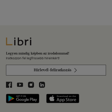
Libri
Legyen mindig képben az irodalommal!
Iratkozzon fel legfrissebb híreinkért!
Hírlevél-feliratkozás
Libri a Facebookon
Libri a Youtube-on
Libri az Instagramon
Libri a LinkedInen
Libri applikáció Szerezd meg: Google P
Libri applikáció 