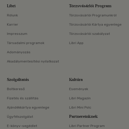
Libri
Törzsvásárlói Program
Rólunk
Törzsvásárlói Programunkról
Karrier
Törzsvásárlói Kártya egyenlege
Impresszum
Törzsvásárlói szabályzat
Társadalmi programok
Libri App
Adományozás
Akadálymentesítési nyilatkozat
Szolgáltatás
Kultúra
Boltkereső
Események
Fizetés és szállítás
Libri Magazin
Ajándékkártya egyenlege
Libri Mini Polc
Partnereinknek
Ügyfélszolgálat
E-könyv-segédlet
Libri Partner Program