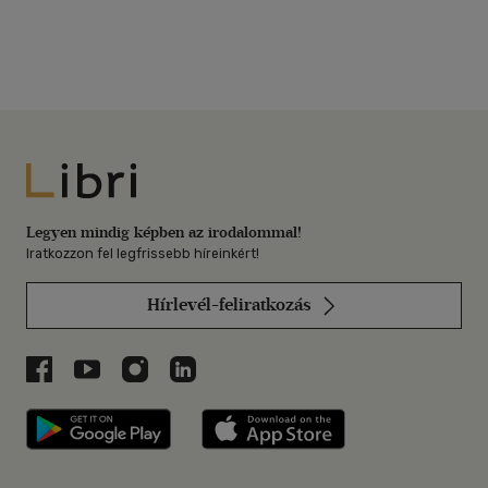
Libri
Legyen mindig képben az irodalommal!
Iratkozzon fel legfrissebb híreinkért!
Hírlevél-feliratkozás
Libri a Facebookon
Libri a Youtube-on
Libri az Instagramon
Libri a LinkedInen
Libri applikáció Szerezd meg: Google P
Libri applikáció 