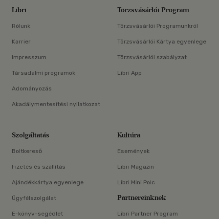
Libri
Törzsvásárlói Program
Rólunk
Törzsvásárlói Programunkról
Karrier
Törzsvásárlói Kártya egyenlege
Impresszum
Törzsvásárlói szabályzat
Társadalmi programok
Libri App
Adományozás
Akadálymentesítési nyilatkozat
Szolgáltatás
Kultúra
Boltkereső
Események
Fizetés és szállítás
Libri Magazin
Ajándékkártya egyenlege
Libri Mini Polc
Partnereinknek
Ügyfélszolgálat
E-könyv-segédlet
Libri Partner Program