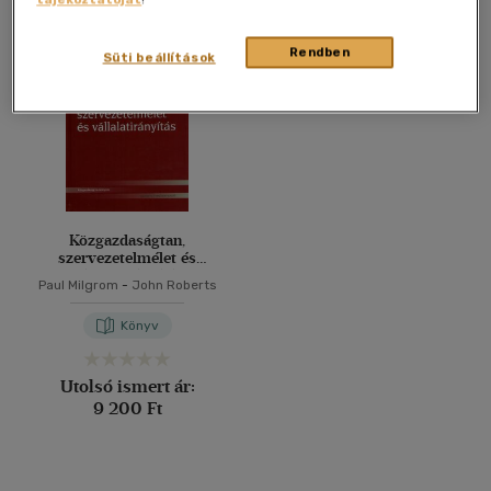
Összesen
1
db
40 db / oldal
Rendben
Süti beállítások
Alkalmaz
Közgazdaságtan,
szervezetelmélet és
vállalatirányítás
Paul Milgrom
-
John Roberts
Könyv
Utolsó ismert ár:
9 200 Ft