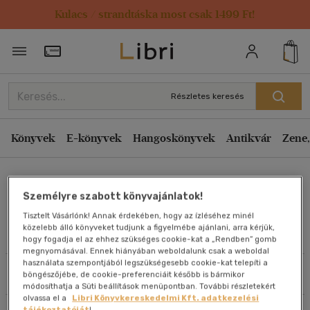
Kulacs / strandtáska most csak 1499 Ft!
Rendezés
Törzsvásárlói Kártya adatai
Rendezés
Kiadás éve szerint csökkenő
Részletes keresés
Kiadás éve szerint növekvő
Ár szerint csökkenő
Könyvek
E-könyvek
Hangoskönyvek
Antikvár
Zene,
Ár szerint növekvő
John Roberts
Eladott darabszám szerint csökkenő
Személyre szabott könyvajánlatok!
Eladott darabszám szerint növekvő
Tisztelt Vásárlónk! Annak érdekében, hogy az ízléséhez minél
Cím szerint A-Z
közelebb álló könyveket tudjunk a figyelmébe ajánlani, arra kérjük,
Művei
hogy fogadja el az ehhez szükséges cookie-kat a „Rendben” gomb
Szerző szerint A-Z
megnyomásával. Ennek hiányában weboldalunk csak a weboldal
használata szempontjából legszükségesebb cookie-kat telepíti a
Szűrés
Rendezés
böngészőjébe, de cookie-preferenciáit később is bármikor
Megjelenítés
módosíthatja a Süti beállítások menüpontban. További részletekért
olvassa el a
Libri Könyvkereskedelmi Kft. adatkezelési
20 db / oldal
tájékoztatóját
!