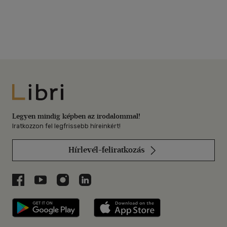
Libri
Legyen mindig képben az irodalommal!
Iratkozzon fel legfrissebb híreinkért!
Hírlevél-feliratkozás
Libri a Facebookon
Libri a Youtube-on
Libri az Instagramon
Libri a LinkedInen
Libri applikáció Szerezd meg: Google P
Libri applikáció 