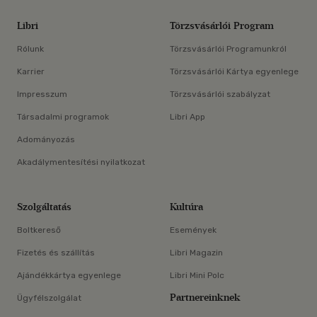
Libri
Törzsvásárlói Program
Rólunk
Törzsvásárlói Programunkról
Karrier
Törzsvásárlói Kártya egyenlege
Impresszum
Törzsvásárlói szabályzat
Társadalmi programok
Libri App
Adományozás
Akadálymentesítési nyilatkozat
Szolgáltatás
Kultúra
Boltkereső
Események
Fizetés és szállítás
Libri Magazin
Ajándékkártya egyenlege
Libri Mini Polc
Partnereinknek
Ügyfélszolgálat