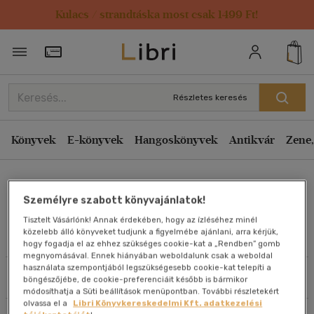
Kulacs / strandtáska most csak 1499 Ft!
Rendezés
Törzsvásárlói Kártya adatai
Rendezés
Kiadás éve szerint csökkenő
Részletes keresés
Kiadás éve szerint növekvő
Ár szerint csökkenő
Könyvek
E-könyvek
Hangoskönyvek
Antikvár
Zene,
Ár szerint növekvő
John Pasquin
Eladott darabszám szerint csökkenő
Személyre szabott könyvajánlatok!
Eladott darabszám szerint növekvő
Tisztelt Vásárlónk! Annak érdekében, hogy az ízléséhez minél
Cím szerint A-Z
közelebb álló könyveket tudjunk a figyelmébe ajánlani, arra kérjük,
Művei
hogy fogadja el az ehhez szükséges cookie-kat a „Rendben” gomb
Szerző szerint A-Z
megnyomásával. Ennek hiányában weboldalunk csak a weboldal
használata szempontjából legszükségesebb cookie-kat telepíti a
Szűrés
Rendezés
böngészőjébe, de cookie-preferenciáit később is bármikor
Megjelenítés
módosíthatja a Süti beállítások menüpontban. További részletekért
olvassa el a
Libri Könyvkereskedelmi Kft. adatkezelési
20 db / oldal