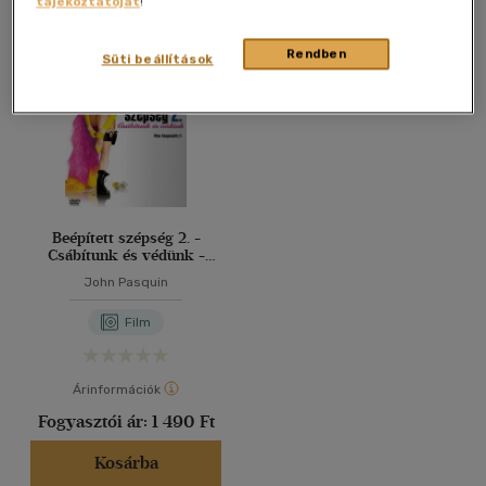
tájékoztatóját
!
Összesen
1
db
40 db / oldal
Rendben
Süti beállítások
Alkalmaz
Beépített szépség 2. -
Csábítunk és védünk -
DVD
John Pasquin
Film
Árinformációk
Fogyasztói ár:
1 490 Ft
Kosárba