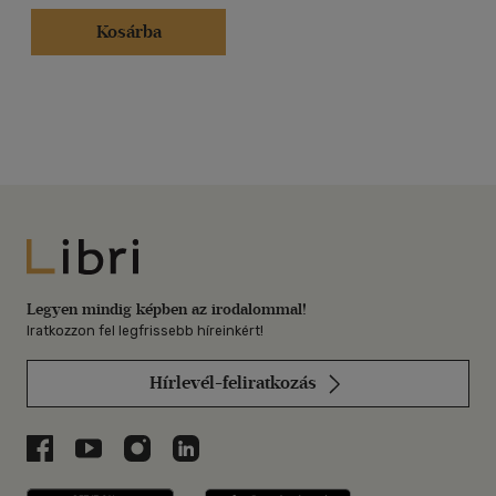
Kosárba
Libri
Legyen mindig képben az irodalommal!
Iratkozzon fel legfrissebb híreinkért!
Hírlevél-feliratkozás
Libri a Facebookon
Libri a Youtube-on
Libri az Instagramon
Libri a LinkedInen