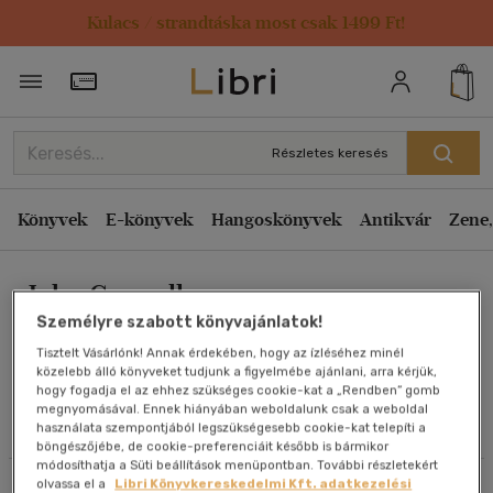
Kulacs / strandtáska most csak 1499 Ft!
Rendezés
Törzsvásárlói Kártya adatai
Rendezés
Kiadás éve szerint csökkenő
Részletes keresés
Kiadás éve szerint növekvő
Ár szerint csökkenő
Könyvek
E-könyvek
Hangoskönyvek
Antikvár
Zene,
Ár szerint növekvő
John Connolly
Eladott darabszám szerint csökkenő
Személyre szabott könyvajánlatok!
Eladott darabszám szerint növekvő
Tisztelt Vásárlónk! Annak érdekében, hogy az ízléséhez minél
Cím szerint A-Z
közelebb álló könyveket tudjunk a figyelmébe ajánlani, arra kérjük,
Művei
hogy fogadja el az ehhez szükséges cookie-kat a „Rendben” gomb
Szerző szerint A-Z
megnyomásával. Ennek hiányában weboldalunk csak a weboldal
használata szempontjából legszükségesebb cookie-kat telepíti a
Olvasói vélemények
böngészőjébe, de cookie-preferenciáit később is bármikor
Megjelenítés
módosíthatja a Süti beállítások menüpontban. További részletekért
olvassa el a
Libri Könyvkereskedelmi Kft. adatkezelési
Szűrés
Rendezés
20 db / oldal