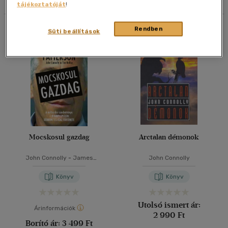
tájékoztatóját
!
40 db / oldal
Összesen
2
db
Rendben
Süti beállítások
Alkalmaz
Mocskosul gazdag
Arctalan démonok
John Connolly
-
James
John Connolly
Patterson
Könyv
Könyv
Utolsó ismert ár:
Árinformációk
2 990 Ft
Borító ár:
3 499 Ft