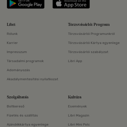
Libri applikáció Szerezd meg: Google P
Libri applikáció 
Libri
Törzsvásárlói Program
Rólunk
Törzsvásárlói Programunkról
Karrier
Törzsvásárlói Kártya egyenlege
Impresszum
Törzsvásárlói szabályzat
Társadalmi programok
Libri App
Adományozás
Akadálymentesítési nyilatkozat
Szolgáltatás
Kultúra
Boltkereső
Események
Fizetés és szállítás
Libri Magazin
Ajándékkártya egyenlege
Libri Mini Polc