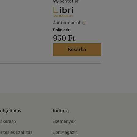
Kártya
95
pontot ér
Vallás, mitológia
m
Képeslap
és Természet
yv
Naptár
Árinformációk
k
Online ár:
Papír, írószer
950 Ft
ok
Kosárba
olgáltatás
Kultúra
ltkereső
Események
zetés és szállítás
Libri Magazin