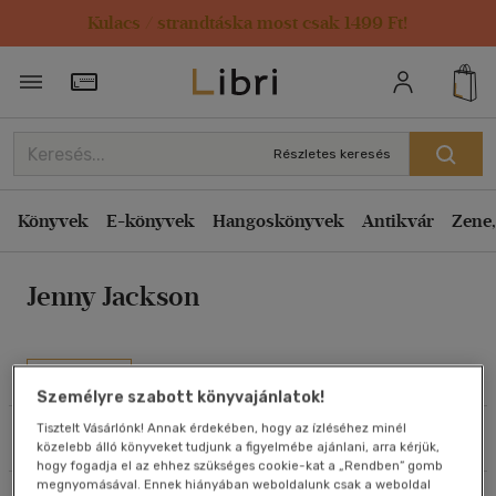
Kulacs / strandtáska most csak 1499 Ft!
Rendezés
Törzsvásárlói Kártya adatai
Rendezés
Kiadás éve szerint csökkenő
Részletes keresés
Kiadás éve szerint növekvő
Ár szerint csökkenő
Könyvek
E-könyvek
Hangoskönyvek
Antikvár
Zene,
Ár szerint növekvő
Jenny Jackson
Eladott darabszám szerint csökkenő
Eladott darabszám szerint növekvő
Cím szerint A-Z
Művei
Szerző szerint A-Z
Személyre szabott könyvajánlatok!
Tisztelt Vásárlónk! Annak érdekében, hogy az ízléséhez minél
Szűrés
Rendezés
közelebb álló könyveket tudjunk a figyelmébe ajánlani, arra kérjük,
Megjelenítés
hogy fogadja el az ehhez szükséges cookie-kat a „Rendben” gomb
megnyomásával. Ennek hiányában weboldalunk csak a weboldal
20 db / oldal