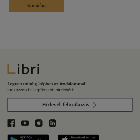
Kosárba
Libri
Legyen mindig képben az irodalommal!
Iratkozzon fel legfrissebb híreinkért!
Hírlevél-feliratkozás
Libri a Facebookon
Libri a Youtube-on
Libri az Instagramon
Libri a LinkedInen
Libri applikáció Szerezd meg: Google P
Libri applikáció 