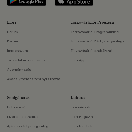
Libri
Törzsvásárlói Program
Rólunk
Törzsvásárlói Programunkról
Karrier
Törzsvásárlói Kártya egyenlege
Impresszum
Törzsvásárlói szabályzat
Társadalmi programok
Libri App
Adományozás
Akadálymentesítési nyilatkozat
Szolgáltatás
Kultúra
Boltkereső
Események
Fizetés és szállítás
Libri Magazin
Ajándékkártya egyenlege
Libri Mini Polc