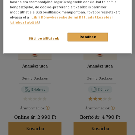
Összesen
3
db
használata szempontjából legszükségesebb cookie-kat telepíti a
böngészőjébe, de cookie-preferenciáit később is bármikor
40 db / oldal
módosíthatja a Süti beállítások menüpontban. További részletekért
olvassa el a
Libri Könyvkereskedelmi Kft. adatkezelési
tájékoztatóját
!
Alkalmaz
Rendben
Süti beállítások
Ananász utca
Ananász utca
Jenny Jackson
Jenny Jackson
E-könyv
Könyv
Árinformációk
Árinformációk
Online ár:
2 990 Ft
Borító ár:
4 790 Ft
Kosárba
Kosárba