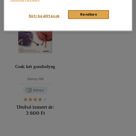
Összesen
1
db
40 db / oldal
Rendben
Süti beállítások
Alkalmaz
Csak két gombolyag
Jenny Hill
Könyv
Utolsó ismert ár:
2 800 Ft