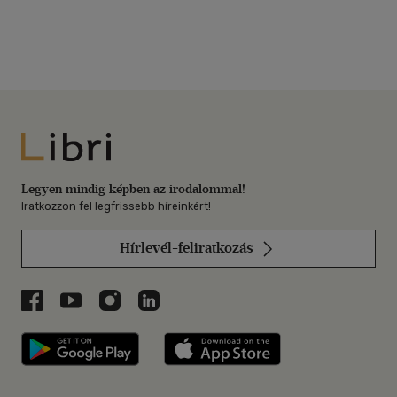
Libri
Legyen mindig képben az irodalommal!
Iratkozzon fel legfrissebb híreinkért!
Hírlevél-feliratkozás
Libri a Facebookon
Libri a Youtube-on
Libri az Instagramon
Libri a LinkedInen
Libri applikáció Szerezd meg: Google P
Libri applikáció 