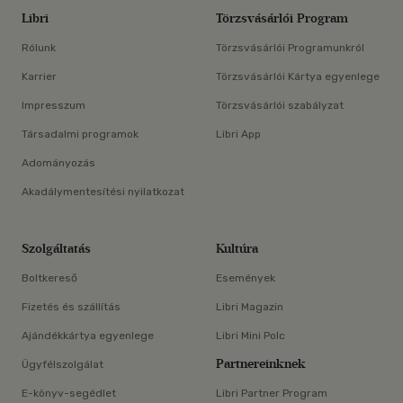
Libri
Törzsvásárlói Program
Rólunk
Törzsvásárlói Programunkról
Karrier
Törzsvásárlói Kártya egyenlege
Impresszum
Törzsvásárlói szabályzat
Társadalmi programok
Libri App
Adományozás
Akadálymentesítési nyilatkozat
Szolgáltatás
Kultúra
Boltkereső
Események
Fizetés és szállítás
Libri Magazin
Ajándékkártya egyenlege
Libri Mini Polc
Partnereinknek
Ügyfélszolgálat
E-könyv-segédlet
Libri Partner Program