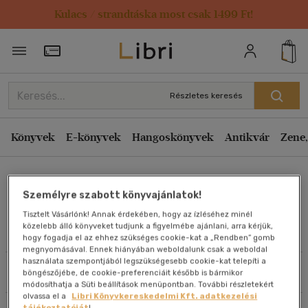
Kulacs / strandtáska most csak 1499 Ft!
Rendezés
Törzsvásárlói Kártya adatai
Rendezés
Kiadás éve szerint csökkenő
Részletes keresés
Kiadás éve szerint növekvő
Ár szerint csökkenő
Könyvek
E-könyvek
Hangoskönyvek
Antikvár
Zene,
Ár szerint növekvő
Jenny Hill
Eladott darabszám szerint csökkenő
Személyre szabott könyvajánlatok!
Eladott darabszám szerint növekvő
Tisztelt Vásárlónk! Annak érdekében, hogy az ízléséhez minél
Cím szerint A-Z
közelebb álló könyveket tudjunk a figyelmébe ajánlani, arra kérjük,
Művei
hogy fogadja el az ehhez szükséges cookie-kat a „Rendben” gomb
Szerző szerint A-Z
megnyomásával. Ennek hiányában weboldalunk csak a weboldal
használata szempontjából legszükségesebb cookie-kat telepíti a
Szűrés
Rendezés
böngészőjébe, de cookie-preferenciáit később is bármikor
Megjelenítés
módosíthatja a Süti beállítások menüpontban. További részletekért
olvassa el a
Libri Könyvkereskedelmi Kft. adatkezelési
20 db / oldal
tájékoztatóját
!