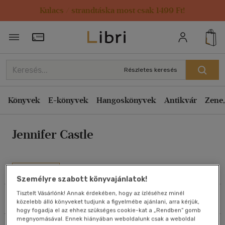
Kulacs / strandtáska most csak 1499 Ft!
Rendezés
Törzsvásárlói Kártya adatai
Rendezés
Kiadás éve szerint csökkenő
Részletes keresés
Kiadás éve szerint növekvő
Ár szerint csökkenő
Könyvek
E-könyvek
Hangoskönyvek
Antikvár
Zene,
Ár szerint növekvő
Jennifer Castle
Eladott darabszám szerint csökkenő
Eladott darabszám szerint növekvő
Cím szerint A-Z
Művei
Személyre szabott könyvajánlatok!
Szerző szerint A-Z
Tisztelt Vásárlónk! Annak érdekében, hogy az ízléséhez minél
Szűrés
Rendezés
közelebb álló könyveket tudjunk a figyelmébe ajánlani, arra kérjük,
Megjelenítés
hogy fogadja el az ehhez szükséges cookie-kat a „Rendben” gomb
megnyomásával. Ennek hiányában weboldalunk csak a weboldal
20 db / oldal