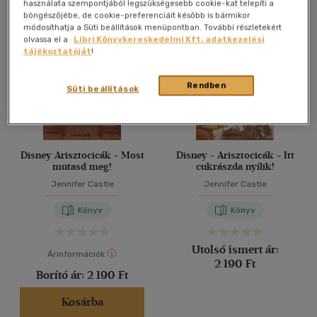
Összesen
4
db
használata szempontjából legszükségesebb cookie-kat telepíti a
böngészőjébe, de cookie-preferenciáit később is bármikor
40 db / oldal
módosíthatja a Süti beállítások menüpontban. További részletekért
olvassa el a
Libri Könyvkereskedelmi Kft. adatkezelési
tájékoztatóját
!
Alkalmaz
Rendben
Süti beállítások
Disney Arisztocicák - Most
Disney - Arisztocicák - Itt
mutasd meg!
cukrászda nyílik!
Jennifer Castle
Jennifer Castle
Könyv
Könyv
Utolsó ismert ár:
Árinformációk
2 190 Ft
Borító ár:
2 190 Ft
Kosárba