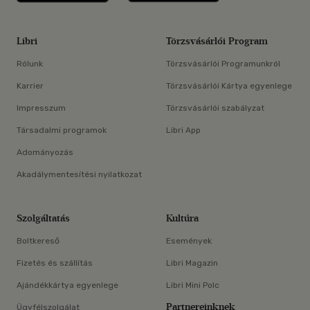
Libri
Törzsvásárlói Program
Rólunk
Törzsvásárlói Programunkról
Karrier
Törzsvásárlói Kártya egyenlege
Impresszum
Törzsvásárlói szabályzat
Társadalmi programok
Libri App
Adományozás
Akadálymentesítési nyilatkozat
Szolgáltatás
Kultúra
Boltkereső
Események
Fizetés és szállítás
Libri Magazin
Ajándékkártya egyenlege
Libri Mini Polc
Partnereinknek
Ügyfélszolgálat