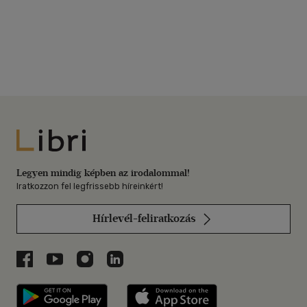
Libri
Legyen mindig képben az irodalommal!
Iratkozzon fel legfrissebb híreinkért!
Hírlevél-feliratkozás
Libri a Facebookon
Libri a Youtube-on
Libri az Instagramon
Libri a LinkedInen
Libri applikáció Szerezd meg: Google P
Libri applikáció 