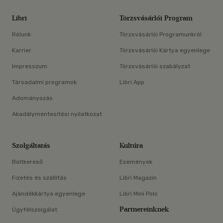
Libri
Törzsvásárlói Program
Rólunk
Törzsvásárlói Programunkról
Karrier
Törzsvásárlói Kártya egyenlege
Impresszum
Törzsvásárlói szabályzat
Társadalmi programok
Libri App
Adományozás
Akadálymentesítési nyilatkozat
Szolgáltatás
Kultúra
Boltkereső
Események
Fizetés és szállítás
Libri Magazin
Ajándékkártya egyenlege
Libri Mini Polc
Partnereinknek
Ügyfélszolgálat