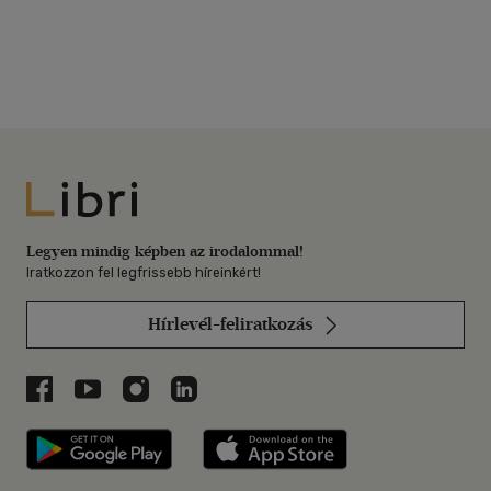
Libri
Legyen mindig képben az irodalommal!
Iratkozzon fel legfrissebb híreinkért!
Hírlevél-feliratkozás
Libri a Facebookon
Libri a Youtube-on
Libri az Instagramon
Libri a LinkedInen
Libri applikáció Szerezd meg: Google P
Libri applikáció 