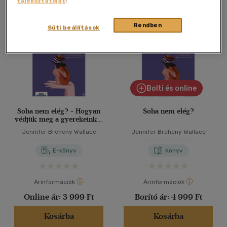
tájékoztatóját
!
Összesen
2
db
40 db / oldal
Rendben
Süti beállítások
Alkalmaz
Bolti és online
Soha nem elég? - Hogyan
Soha nem elég?
védjük meg a gyerekeinket
a teljesítménykényszer
Jennifer Breheny Wallace
Jennifer Breheny Wallace
mérgező hatásaitól
E-könyv
Könyv
Árinformációk
Árinformációk
Online ár:
3 999 Ft
Borító ár:
4 999 Ft
Kosárba
Kosárba