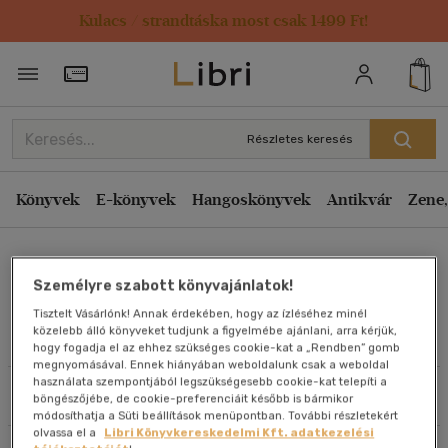
Kulacs / strandtáska most csak 1499 Ft!
Rendezés
Törzsvásárlói Kártya adatai
Rendezés
Kiadás éve szerint csökkenő
Részletes keresés
Kiadás éve szerint növekvő
Ár szerint csökkenő
Könyvek
E-könyvek
Hangoskönyvek
Antikvár
Zene,
Ár szerint növekvő
Jennifer Breheny Wallace
Eladott darabszám szerint csökkenő
Személyre szabott könyvajánlatok!
Eladott darabszám szerint növekvő
Tisztelt Vásárlónk! Annak érdekében, hogy az ízléséhez minél
Cím szerint A-Z
közelebb álló könyveket tudjunk a figyelmébe ajánlani, arra kérjük,
Művei
hogy fogadja el az ehhez szükséges cookie-kat a „Rendben” gomb
Szerző szerint A-Z
megnyomásával. Ennek hiányában weboldalunk csak a weboldal
használata szempontjából legszükségesebb cookie-kat telepíti a
Szűrés
Rendezés
böngészőjébe, de cookie-preferenciáit később is bármikor
Megjelenítés
módosíthatja a Süti beállítások menüpontban. További részletekért
olvassa el a
Libri Könyvkereskedelmi Kft. adatkezelési
20 db / oldal