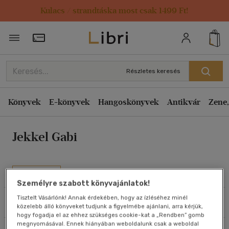
Kulacs / strandtáska most csak 1499 Ft!
Rendezés
Törzsvásárlói Kártya adatai
Rendezés
Kiadás éve szerint csökkenő
Részletes keresés
Kiadás éve szerint növekvő
Ár szerint csökkenő
Könyvek
E-könyvek
Hangoskönyvek
Antikvár
Zene,
Ár szerint növekvő
Jekkel Gabi
Eladott darabszám szerint csökkenő
Eladott darabszám szerint növekvő
Cím szerint A-Z
Művei
Szerző szerint A-Z
Személyre szabott könyvajánlatok!
Tisztelt Vásárlónk! Annak érdekében, hogy az ízléséhez minél
Szűrés
Rendezés
közelebb álló könyveket tudjunk a figyelmébe ajánlani, arra kérjük,
Megjelenítés
hogy fogadja el az ehhez szükséges cookie-kat a „Rendben” gomb
megnyomásával. Ennek hiányában weboldalunk csak a weboldal
20 db / oldal