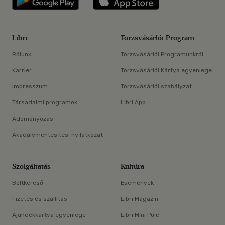
Libri
Törzsvásárlói Program
Rólunk
Törzsvásárlói Programunkról
Karrier
Törzsvásárlói Kártya egyenlege
Impresszum
Törzsvásárlói szabályzat
Társadalmi programok
Libri App
Adományozás
Akadálymentesítési nyilatkozat
Szolgáltatás
Kultúra
Boltkereső
Események
Fizetés és szállítás
Libri Magazin
Ajándékkártya egyenlege
Libri Mini Polc