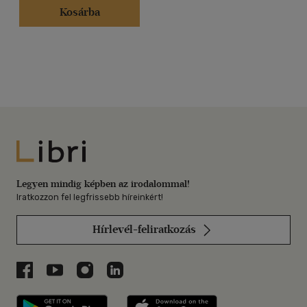
Kosárba
Libri
Legyen mindig képben az irodalommal!
Iratkozzon fel legfrissebb híreinkért!
Hírlevél-feliratkozás
Libri a Facebookon
Libri a Youtube-on
Libri az Instagramon
Libri a LinkedInen
Libri applikáció Szerezd meg: Google P
Libri applikáció 