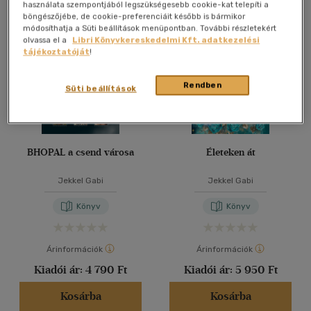
Összesen
3
db
használata szempontjából legszükségesebb cookie-kat telepíti a
böngészőjébe, de cookie-preferenciáit később is bármikor
40 db / oldal
módosíthatja a Süti beállítások menüpontban. További részletekért
olvassa el a
Libri Könyvkereskedelmi Kft. adatkezelési
tájékoztatóját
!
Alkalmaz
Rendben
Süti beállítások
BHOPAL a csend városa
Életeken át
Jekkel Gabi
Jekkel Gabi
Könyv
Könyv
Árinformációk
Árinformációk
Kiadói ár:
4 790 Ft
Kiadói ár:
5 950 Ft
Kosárba
Kosárba