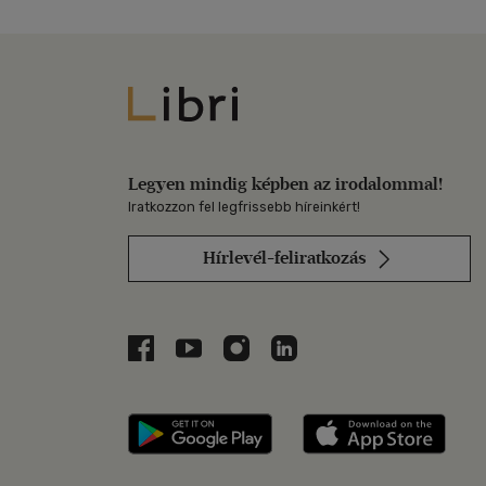
Libri
Legyen mindig képben az irodalommal!
Iratkozzon fel legfrissebb híreinkért!
Hírlevél-feliratkozás
Libri a Facebookon
Libri a Youtube-on
Libri az Instagramon
Libri a LinkedInen
Libri applikáció Szerezd m
Libri