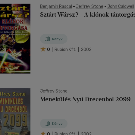
Benjamin Rascal
-
Jeffrey Stone
-
John Caldwell
Sztárt Wársz? - A klónok tántorgá
Könyv
0
| Rubion Kft. | 2002
Jeffrey Stone
Menekülés Nyú Drecenbol 2099
Könyv
0
| Rubion Kft. | 2002