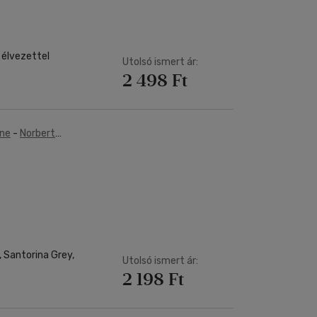
s élvezettel
Utolsó ismert ár:
2 498 Ft
one
-
Norbert
, Santorina Grey,
Utolsó ismert ár:
2 198 Ft