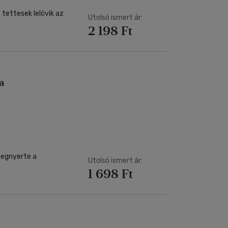
tettesek lelövik az
Utolsó ismert ár:
2 198 Ft
a
megnyerte a
Utolsó ismert ár:
1 698 Ft