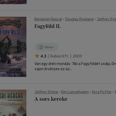
Benjamin Rascal
-
Douglas Rowland
-
Jeffrey St
-
Marco Caldera
Fagyföld II.
Könyv
4.3
| Rubion Kft. | 2009
Van egy drén mondás: "Aki a Fagyföldet uralja, Dré
vajon érvényes ez az...
Jeffrey Stone
-
Kim Lancehagen
-
Kyra Potter
-
A sors kereke