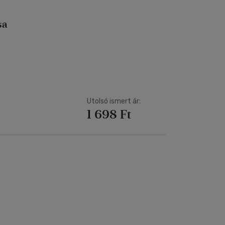
sa
Utolsó ismert ár:
1 698 Ft