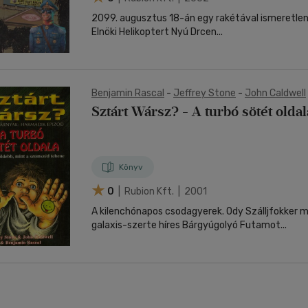
2099. augusztus 18-án egy rakétával ismeretlen 
Elnöki Helikoptert Nyú Drcen...
Benjamin Rascal
-
Jeffrey Stone
-
John Caldwell
Sztárt Wársz? - A turbó sötét oldal
Könyv
0
| Rubion Kft. | 2001
A kilenchónapos csodagyerek. Ody Szálljfokker 
galaxis-szerte híres Bárgyúgolyó Futamot...