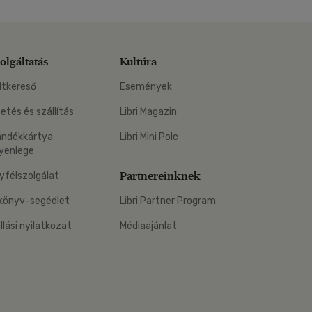
olgáltatás
Kultúra
ltkereső
Események
zetés és szállítás
Libri Magazin
ándékkártya
Libri Mini Polc
yenlege
Partnereinknek
yfélszolgálat
könyv-segédlet
Libri Partner Program
állási nyilatkozat
Médiaajánlat