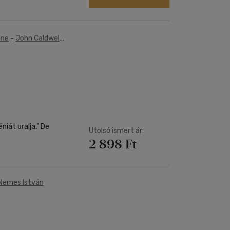
one
-
John Caldwell
niát uralja." De
Utolsó ismert ár:
2 898 Ft
Nemes István