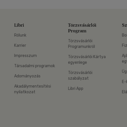
Libri
Törzsvásárlói
Sz
Program
Rólunk
Bo
Törzsvásárlói
Karrier
Fi
Programunkról
Impresszum
Aj
Törzsvásárlói Kártya
eg
egyenlege
Társadalmi programok
Üg
Törzsvásárlói
Adományozás
szabályzat
E-
Akadálymentesítési
Libri App
nyilatkozat
El
eg: Google Play
 applikáció Letölthető az App Store-ból