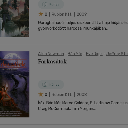
Könyv
0
| Rubion Kft. | 2009
Garugha hadúr teljes díszben állt a hajó hídján, é
gyönyörködött harcosai munkájában...
Allen Newman
-
Bán Mór
-
Eve Rigel
-
Jeffrey St
Winney
-
Soren Ward
-
Nemes István
Farkasátok
Könyv
0
| Rubion Kft. | 2008
Írók: Bán Mór, Marco Caldera, S. Ladislaw Cornelius
Craig McCormack, Tim Morgan...