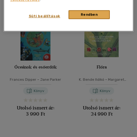
Összesen
2
db
40 db / oldal
Rendben
Süti beállítások
Alkalmaz
Óceánok és esőerdők
Flóra
Frances Dipper
-
Jane Parker
K. Bende Ildikó
-
Margaret
Malone
-
Jane Parker
Könyv
Könyv
Utolsó ismert ár:
Utolsó ismert ár:
3 990 Ft
24 990 Ft