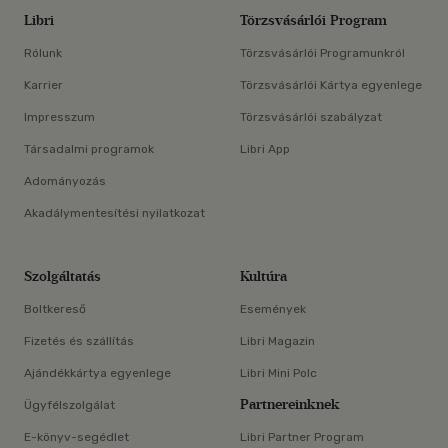
Libri
Törzsvásárlói Program
Rólunk
Törzsvásárlói Programunkról
Karrier
Törzsvásárlói Kártya egyenlege
Impresszum
Törzsvásárlói szabályzat
Társadalmi programok
Libri App
Adományozás
Akadálymentesítési nyilatkozat
Szolgáltatás
Kultúra
Boltkereső
Események
Fizetés és szállítás
Libri Magazin
Ajándékkártya egyenlege
Libri Mini Polc
Partnereinknek
Ügyfélszolgálat
E-könyv-segédlet
Libri Partner Program