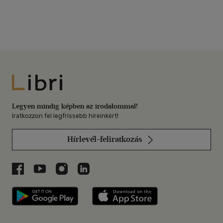
Libri
Legyen mindig képben az irodalommal!
Iratkozzon fel legfrissebb híreinkért!
Hírlevél-feliratkozás
Libri a Facebookon
Libri a Youtube-on
Libri az Instagramon
Libri a LinkedInen
Libri applikáció Szerezd meg: Google P
Libri applikáció 