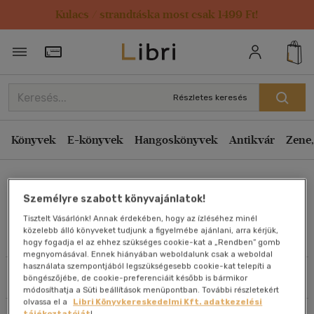
Kulacs / strandtáska most csak 1499 Ft!
Rendezés
Törzsvásárlói Kártya adatai
Rendezés
Kiadás éve szerint csökkenő
Részletes keresés
Kiadás éve szerint növekvő
Ár szerint csökkenő
Könyvek
E-könyvek
Hangoskönyvek
Antikvár
Zene,
Ár szerint növekvő
Jane Parker
Eladott darabszám szerint csökkenő
Személyre szabott könyvajánlatok!
Eladott darabszám szerint növekvő
Tisztelt Vásárlónk! Annak érdekében, hogy az ízléséhez minél
Cím szerint A-Z
közelebb álló könyveket tudjunk a figyelmébe ajánlani, arra kérjük,
Művei
hogy fogadja el az ehhez szükséges cookie-kat a „Rendben” gomb
Szerző szerint A-Z
megnyomásával. Ennek hiányában weboldalunk csak a weboldal
használata szempontjából legszükségesebb cookie-kat telepíti a
Szűrés
Rendezés
böngészőjébe, de cookie-preferenciáit később is bármikor
Megjelenítés
módosíthatja a Süti beállítások menüpontban. További részletekért
olvassa el a
Libri Könyvkereskedelmi Kft. adatkezelési
20 db / oldal
tájékoztatóját
!