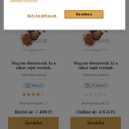
tájékoztatóját
!
Összesen
2
db
40 db / oldal
Rendben
Süti beállítások
Alkalmaz
Hogyan éheztessük ki a
Hogyan éheztessük ki a
rákot saját testünk
rákot saját testünk
éheztetése nélkül
kiéheztetése nélkül
Jane McLelland
Jane McLelland
Könyv
E-könyv
Árinformációk
Árinformációk
Borító ár:
7 499 Ft
Online ár:
4 874 Ft
Kosárba
Kosárba