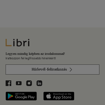
Libri
Legyen mindig képben az irodalommal!
Iratkozzon fel legfrissebb híreinkért!
Hírlevél-feliratkozás
Libri a Facebookon
Libri a Youtube-on
Libri az Instagramon
Libri a LinkedInen
Libri applikáció Szerezd meg: Google P
Libri applikáció 