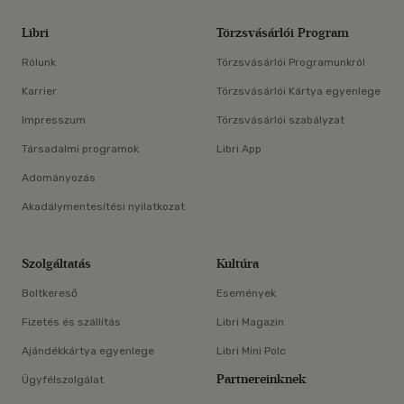
Libri
Törzsvásárlói Program
Rólunk
Törzsvásárlói Programunkról
Karrier
Törzsvásárlói Kártya egyenlege
Impresszum
Törzsvásárlói szabályzat
Társadalmi programok
Libri App
Adományozás
Akadálymentesítési nyilatkozat
Szolgáltatás
Kultúra
Boltkereső
Események
Fizetés és szállítás
Libri Magazin
Ajándékkártya egyenlege
Libri Mini Polc
Partnereinknek
Ügyfélszolgálat