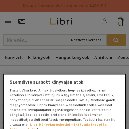
Kulacs / strandtáska most csak 1499 Ft!
Rendezés
Törzsvásárlói Kártya adatai
Rendezés
Kiadás éve szerint csökkenő
Részletes keresés
Kiadás éve szerint növekvő
Ár szerint csökkenő
Könyvek
E-könyvek
Hangoskönyvek
Antikvár
Zene,
Ár szerint növekvő
Jane McLelland
Eladott darabszám szerint csökkenő
Személyre szabott könyvajánlatok!
Eladott darabszám szerint növekvő
Tisztelt Vásárlónk! Annak érdekében, hogy az ízléséhez minél
Cím szerint A-Z
közelebb álló könyveket tudjunk a figyelmébe ajánlani, arra kérjük,
Művei
hogy fogadja el az ehhez szükséges cookie-kat a „Rendben” gomb
Szerző szerint A-Z
megnyomásával. Ennek hiányában weboldalunk csak a weboldal
használata szempontjából legszükségesebb cookie-kat telepíti a
Szűrés
Rendezés
böngészőjébe, de cookie-preferenciáit később is bármikor
Megjelenítés
módosíthatja a Süti beállítások menüpontban. További részletekért
olvassa el a
Libri Könyvkereskedelmi Kft. adatkezelési
20 db / oldal