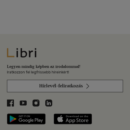
Libri
Legyen mindig képben az irodalommal!
Iratkozzon fel legfrissebb híreinkért!
Hírlevél-feliratkozás
Libri a Facebookon
Libri a Youtube-on
Libri az Instagramon
Libri a LinkedInen
Libri applikáció Szerezd meg: Google P
Libri applikáció 