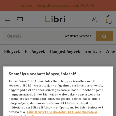
Kulacs / strandtáska most csak 1499 Ft!
Rendezés
Törzsvásárlói Kártya adatai
Rendezés
Kiadás éve szerint csökkenő
Részletes keresés
Kiadás éve szerint növekvő
Ár szerint csökkenő
Könyvek
E-könyvek
Hangoskönyvek
Antikvár
Zene,
Ár szerint növekvő
Jäger Tamás
Eladott darabszám szerint csökkenő
Személyre szabott könyvajánlatok!
Eladott darabszám szerint növekvő
Tisztelt Vásárlónk! Annak érdekében, hogy az ízléséhez minél
Cím szerint A-Z
közelebb álló könyveket tudjunk a figyelmébe ajánlani, arra kérjük,
Művei
hogy fogadja el az ehhez szükséges cookie-kat a „Rendben” gomb
Szerző szerint A-Z
megnyomásával. Ennek hiányában weboldalunk csak a weboldal
használata szempontjából legszükségesebb cookie-kat telepíti a
Szűrés
Rendezés
böngészőjébe, de cookie-preferenciáit később is bármikor
Megjelenítés
módosíthatja a Süti beállítások menüpontban. További részletekért
olvassa el a
Libri Könyvkereskedelmi Kft. adatkezelési
20 db / oldal