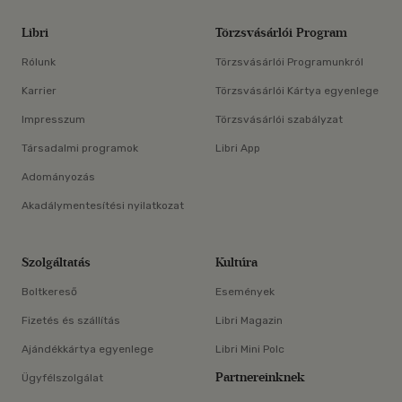
Libri
Törzsvásárlói Program
Rólunk
Törzsvásárlói Programunkról
Karrier
Törzsvásárlói Kártya egyenlege
Impresszum
Törzsvásárlói szabályzat
Társadalmi programok
Libri App
Adományozás
Akadálymentesítési nyilatkozat
Szolgáltatás
Kultúra
Boltkereső
Események
Fizetés és szállítás
Libri Magazin
Ajándékkártya egyenlege
Libri Mini Polc
Partnereinknek
Ügyfélszolgálat