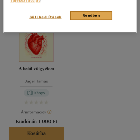
tájékoztatóját
!
Összesen
1
db
40 db / oldal
Rendben
Süti beállítások
Alkalmaz
A halál völgyében
Jäger Tamás
Könyv
Árinformációk
Kiadói ár:
1 990 Ft
Kosárba