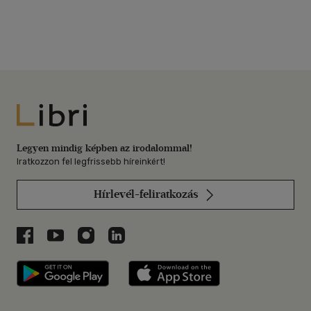
Libri
Legyen mindig képben az irodalommal!
Iratkozzon fel legfrissebb híreinkért!
Hírlevél-feliratkozás
Libri a Facebookon
Libri a Youtube-on
Libri az Instagramon
Libri a LinkedInen
Libri applikáció Szerezd meg: Google P
Libri applikáció 