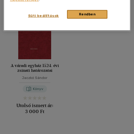
Összesen
1
db
40 db / oldal
Rendben
Süti beállítások
Alkalmaz
A váradi egyház 1524. évi
zsinati határozatai
Jaczkó Sándor
Könyv
Utolsó ismert ár:
3 000 Ft