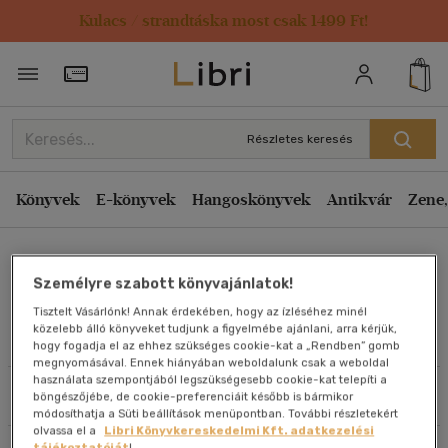
Kulacs / strandtáska most csak 1499 Ft!
Rendezés
Törzsvásárlói Kártya adatai
Rendezés
Kiadás éve szerint csökkenő
Részletes keresés
Kiadás éve szerint növekvő
Ár szerint csökkenő
Könyvek
E-könyvek
Hangoskönyvek
Antikvár
Zene,
Ár szerint növekvő
Jaczkó Sándor
Eladott darabszám szerint csökkenő
Személyre szabott könyvajánlatok!
Eladott darabszám szerint növekvő
Tisztelt Vásárlónk! Annak érdekében, hogy az ízléséhez minél
Cím szerint A-Z
közelebb álló könyveket tudjunk a figyelmébe ajánlani, arra kérjük,
Művei
hogy fogadja el az ehhez szükséges cookie-kat a „Rendben” gomb
Szerző szerint A-Z
megnyomásával. Ennek hiányában weboldalunk csak a weboldal
használata szempontjából legszükségesebb cookie-kat telepíti a
Szűrés
Rendezés
böngészőjébe, de cookie-preferenciáit később is bármikor
Megjelenítés
módosíthatja a Süti beállítások menüpontban. További részletekért
olvassa el a
Libri Könyvkereskedelmi Kft. adatkezelési
20 db / oldal
tájékoztatóját
!