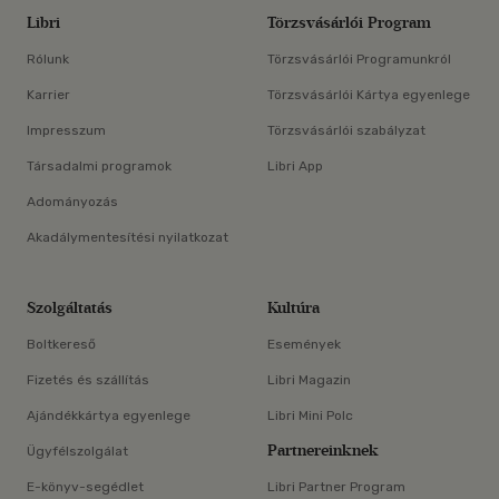
Libri
Törzsvásárlói Program
Rólunk
Törzsvásárlói Programunkról
Karrier
Törzsvásárlói Kártya egyenlege
Impresszum
Törzsvásárlói szabályzat
Társadalmi programok
Libri App
Adományozás
Akadálymentesítési nyilatkozat
Szolgáltatás
Kultúra
Boltkereső
Események
Fizetés és szállítás
Libri Magazin
Ajándékkártya egyenlege
Libri Mini Polc
Partnereinknek
Ügyfélszolgálat
E-könyv-segédlet
Libri Partner Program