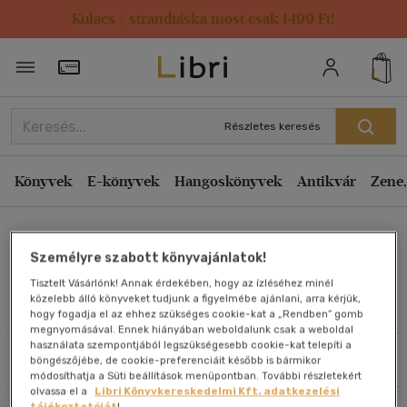
Kulacs / strandtáska most csak 1499 Ft!
Rendezés
Törzsvásárlói Kártya adatai
Rendezés
Kiadás éve szerint csökkenő
Részletes keresés
Kiadás éve szerint növekvő
Ár szerint csökkenő
Könyvek
E-könyvek
Hangoskönyvek
Antikvár
Zene,
Ár szerint növekvő
Izabela Kisilowska
Eladott darabszám szerint csökkenő
Személyre szabott könyvajánlatok!
Eladott darabszám szerint növekvő
Tisztelt Vásárlónk! Annak érdekében, hogy az ízléséhez minél
Cím szerint A-Z
közelebb álló könyveket tudjunk a figyelmébe ajánlani, arra kérjük,
Művei
hogy fogadja el az ehhez szükséges cookie-kat a „Rendben” gomb
Szerző szerint A-Z
megnyomásával. Ennek hiányában weboldalunk csak a weboldal
használata szempontjából legszükségesebb cookie-kat telepíti a
Szűrés
Rendezés
böngészőjébe, de cookie-preferenciáit később is bármikor
Megjelenítés
módosíthatja a Süti beállítások menüpontban. További részletekért
olvassa el a
Libri Könyvkereskedelmi Kft. adatkezelési
20 db / oldal
tájékoztatóját
!