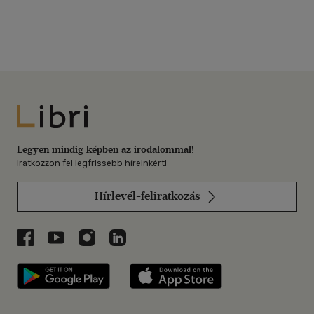
Libri
Legyen mindig képben az irodalommal!
Iratkozzon fel legfrissebb híreinkért!
Hírlevél-feliratkozás
Libri a Facebookon
Libri a Youtube-on
Libri az Instagramon
Libri a LinkedInen
Libri applikáció Szerezd meg: Google P
Libri applikáció 