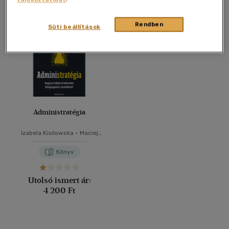
Összesen
1
db
40 db / oldal
Rendben
Süti beállítások
Alkalmaz
Administratégia
Izabela Kisilowska
-
Maciej
Kisilowski
Könyv
Utolsó ismert ár:
4 200 Ft