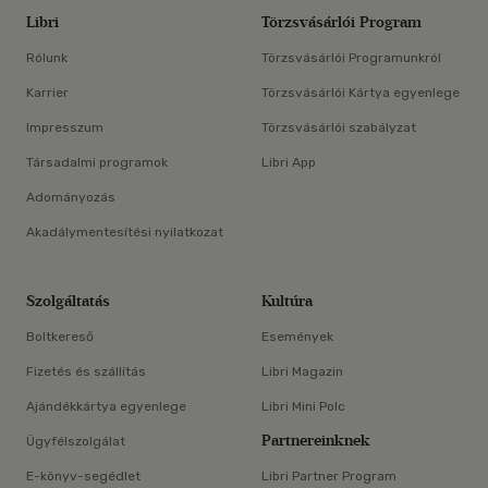
Libri
Törzsvásárlói Program
Rólunk
Törzsvásárlói Programunkról
Karrier
Törzsvásárlói Kártya egyenlege
Impresszum
Törzsvásárlói szabályzat
Társadalmi programok
Libri App
Adományozás
Akadálymentesítési nyilatkozat
Szolgáltatás
Kultúra
Boltkereső
Események
Fizetés és szállítás
Libri Magazin
Ajándékkártya egyenlege
Libri Mini Polc
Partnereinknek
Ügyfélszolgálat
E-könyv-segédlet
Libri Partner Program