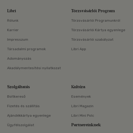
Libri
Törzsvásárlói Program
Rólunk
Törzsvásárlói Programunkról
Karrier
Törzsvásárlói Kártya egyenlege
Impresszum
Törzsvásárlói szabályzat
Társadalmi programok
Libri App
Adományozás
Akadálymentesítési nyilatkozat
Szolgáltatás
Kultúra
Boltkereső
Események
Fizetés és szállítás
Libri Magazin
Ajándékkártya egyenlege
Libri Mini Polc
Partnereinknek
Ügyfélszolgálat