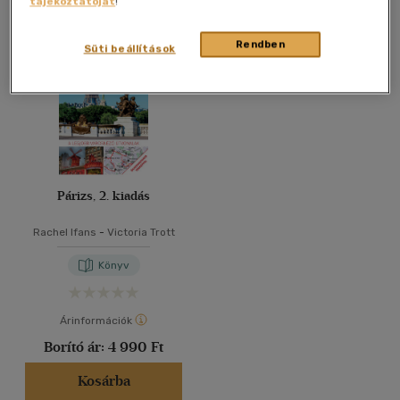
tájékoztatóját
!
Összesen
1
db
40 db / oldal
Rendben
Süti beállítások
Alkalmaz
Párizs, 2. kiadás
Rachel Ifans
-
Victoria Trott
Könyv
Árinformációk
Borító ár:
4 990 Ft
Kosárba