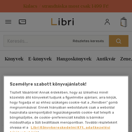
Kulacs / strandtáska most csak 1499 Ft!
Rendezés
Törzsvásárlói Kártya adatai
Rendezés
Kiadás éve szerint csökkenő
Részletes keresés
Kiadás éve szerint növekvő
Ár szerint csökkenő
Könyvek
E-könyvek
Hangoskönyvek
Antikvár
Zene,
Ár szerint növekvő
Rachel Ifans
Eladott darabszám szerint csökkenő
Személyre szabott könyvajánlatok!
Eladott darabszám szerint növekvő
Tisztelt Vásárlónk! Annak érdekében, hogy az ízléséhez minél
Cím szerint A-Z
közelebb álló könyveket tudjunk a figyelmébe ajánlani, arra kérjük,
Művei
hogy fogadja el az ehhez szükséges cookie-kat a „Rendben” gomb
Szerző szerint A-Z
megnyomásával. Ennek hiányában weboldalunk csak a weboldal
használata szempontjából legszükségesebb cookie-kat telepíti a
Szűrés
Rendezés
böngészőjébe, de cookie-preferenciáit később is bármikor
Megjelenítés
módosíthatja a Süti beállítások menüpontban. További részletekért
olvassa el a
Libri Könyvkereskedelmi Kft. adatkezelési
20 db / oldal