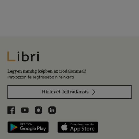
Libri
Legyen mindig képben az irodalommal!
Iratkozzon fel legfrissebb híreinkért!
Hírlevél-feliratkozás
Libri a Facebookon
Libri a Youtube-on
Libri az Instagramon
Libri a LinkedInen
Libri applikáció Szerezd meg: Google P
Libri applikáció 