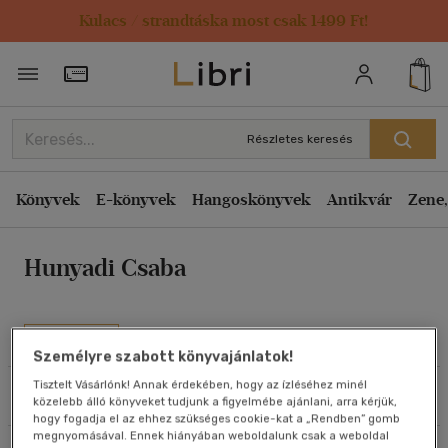
Kulacs / strandtáska most csak 1499 Ft!
Rendezés
Törzsvásárlói Kártya adatai
Rendezés
Kiadás éve szerint csökkenő
Részletes keresés
Kiadás éve szerint növekvő
Ár szerint csökkenő
Könyvek
E-könyvek
Hangoskönyvek
Antikvár
Zene,
Ár szerint növekvő
Hunyadi Csaba
Eladott darabszám szerint csökkenő
Eladott darabszám szerint növekvő
Cím szerint A-Z
Művei
Személyre szabott könyvajánlatok!
Szerző szerint A-Z
Tisztelt Vásárlónk! Annak érdekében, hogy az ízléséhez minél
Szűrés
Rendezés
közelebb álló könyveket tudjunk a figyelmébe ajánlani, arra kérjük,
Megjelenítés
hogy fogadja el az ehhez szükséges cookie-kat a „Rendben” gomb
megnyomásával. Ennek hiányában weboldalunk csak a weboldal
20 db / oldal