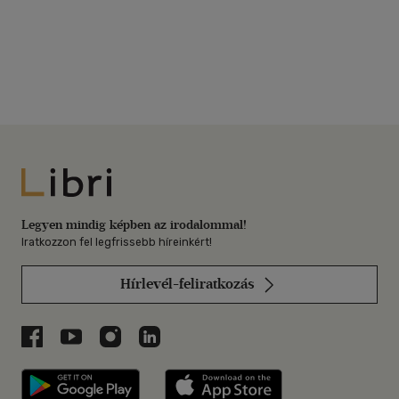
Libri
Legyen mindig képben az irodalommal!
Iratkozzon fel legfrissebb híreinkért!
Hírlevél-feliratkozás
Libri a Facebookon
Libri a Youtube-on
Libri az Instagramon
Libri a LinkedInen
Libri applikáció Szerezd meg: Google P
Libri applikáció 