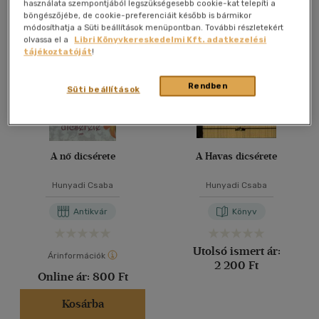
Összesen
4
db
használata szempontjából legszükségesebb cookie-kat telepíti a
böngészőjébe, de cookie-preferenciáit később is bármikor
40 db / oldal
módosíthatja a Süti beállítások menüpontban. További részletekért
olvassa el a
Libri Könyvkereskedelmi Kft. adatkezelési
tájékoztatóját
!
Alkalmaz
Rendben
Süti beállítások
A nő dicsérete
A Havas dicsérete
Hunyadi Csaba
Hunyadi Csaba
Antikvár
Könyv
Utolsó ismert ár:
Árinformációk
2 200 Ft
Online ár:
800 Ft
Kosárba