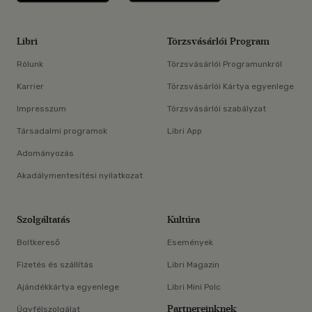
Libri
Törzsvásárlói Program
Rólunk
Törzsvásárlói Programunkról
Karrier
Törzsvásárlói Kártya egyenlege
Impresszum
Törzsvásárlói szabályzat
Társadalmi programok
Libri App
Adományozás
Akadálymentesítési nyilatkozat
Szolgáltatás
Kultúra
Boltkereső
Események
Fizetés és szállítás
Libri Magazin
Ajándékkártya egyenlege
Libri Mini Polc
Partnereinknek
Ügyfélszolgálat