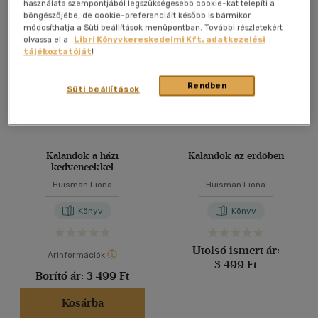
Összesen
3
db
használata szempontjából legszükségesebb cookie-kat telepíti a
böngészőjébe, de cookie-preferenciáit később is bármikor
40 db / oldal
módosíthatja a Süti beállítások menüpontban. További részletekért
olvassa el a
Libri Könyvkereskedelmi Kft. adatkezelési
tájékoztatóját
!
Alkalmaz
Rendben
Süti beállítások
Kalandok a házi
Kalandok az erdőben
kedvencekkel
Huisman Fiona
Huisman Fiona
Könyv
Könyv
Utolsó ismert ár:
Árinformációk
3 499 Ft
Borító ár:
3 499 Ft
Kosárba