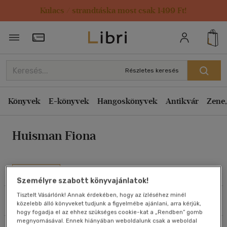
Kulacs / strandtáska most csak 1499 Ft!
Rendezés
Törzsvásárlói Kártya adatai
Rendezés
Kiadás éve szerint csökkenő
Részletes keresés
Kiadás éve szerint növekvő
Ár szerint csökkenő
Könyvek
E-könyvek
Hangoskönyvek
Antikvár
Zene,
Ár szerint növekvő
Huisman Fiona
Eladott darabszám szerint csökkenő
Eladott darabszám szerint növekvő
Cím szerint A-Z
Művei
Személyre szabott könyvajánlatok!
Szerző szerint A-Z
Tisztelt Vásárlónk! Annak érdekében, hogy az ízléséhez minél
Szűrés
Rendezés
közelebb álló könyveket tudjunk a figyelmébe ajánlani, arra kérjük,
Megjelenítés
hogy fogadja el az ehhez szükséges cookie-kat a „Rendben” gomb
megnyomásával. Ennek hiányában weboldalunk csak a weboldal
20 db / oldal