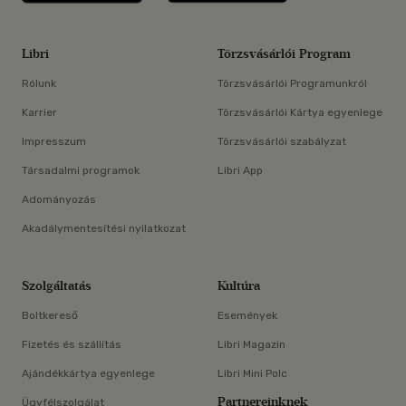
Libri
Törzsvásárlói Program
Rólunk
Törzsvásárlói Programunkról
Karrier
Törzsvásárlói Kártya egyenlege
Impresszum
Törzsvásárlói szabályzat
Társadalmi programok
Libri App
Adományozás
Akadálymentesítési nyilatkozat
Szolgáltatás
Kultúra
Boltkereső
Események
Fizetés és szállítás
Libri Magazin
Ajándékkártya egyenlege
Libri Mini Polc
Partnereinknek
Ügyfélszolgálat