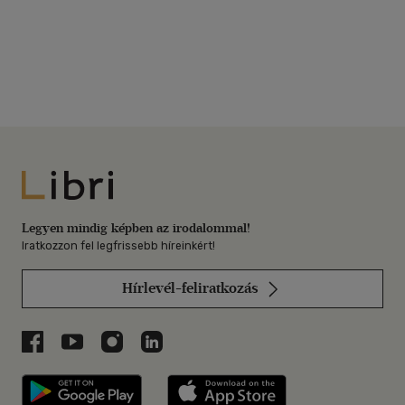
Libri
Legyen mindig képben az irodalommal!
Iratkozzon fel legfrissebb híreinkért!
Hírlevél-feliratkozás
Libri a Facebookon
Libri a Youtube-on
Libri az Instagramon
Libri a LinkedInen
Libri applikáció Szerezd meg: Google P
Libri applikáció 