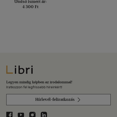
Utolsó ismert ár:
4 300 Ft
Libri
Legyen mindig képben az irodalommal!
Iratkozzon fel legfrissebb híreinkért!
Hírlevél-feliratkozás
Libri a Facebookon
Libri a Youtube-on
Libri az Instagramon
Libri a LinkedInen