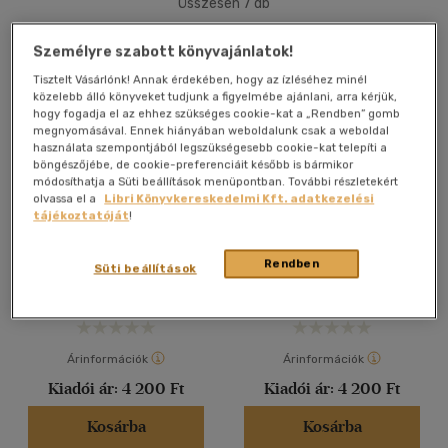
Összesen
7
db
40 db / oldal
Személyre szabott könyvajánlatok!
Tisztelt Vásárlónk! Annak érdekében, hogy az ízléséhez minél
közelebb álló könyveket tudjunk a figyelmébe ajánlani, arra kérjük,
Alkalmaz
hogy fogadja el az ehhez szükséges cookie-kat a „Rendben” gomb
megnyomásával. Ennek hiányában weboldalunk csak a weboldal
használata szempontjából legszükségesebb cookie-kat telepíti a
böngészőjébe, de cookie-preferenciáit később is bármikor
módosíthatja a Süti beállítások menüpontban. További részletekért
olvassa el a
Libri Könyvkereskedelmi Kft. adatkezelési
tájékoztatóját
!
Cigánymesék 2
Cigánymesék 1.
Horváth Mária
Horváth Mária
Rendben
Süti beállítások
Könyv
Könyv
Árinformációk
Árinformációk
Kiadói ár:
4 200 Ft
Kiadói ár:
4 200 Ft
Kosárba
Kosárba