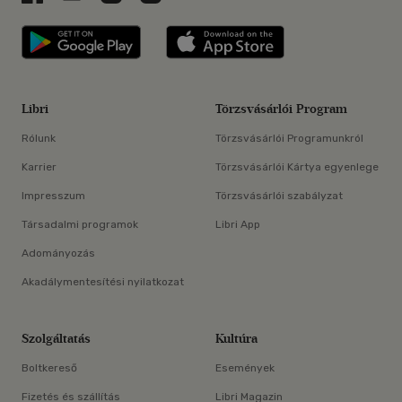
Libri applikáció Szerezd meg: Google P
Libri applikáció 
Libri
Törzsvásárlói Program
Rólunk
Törzsvásárlói Programunkról
Karrier
Törzsvásárlói Kártya egyenlege
Impresszum
Törzsvásárlói szabályzat
Társadalmi programok
Libri App
Adományozás
Akadálymentesítési nyilatkozat
Szolgáltatás
Kultúra
Boltkereső
Események
Fizetés és szállítás
Libri Magazin