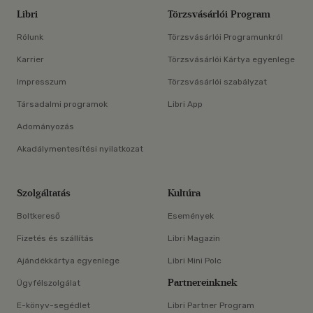
Libri
Törzsvásárlói Program
Rólunk
Törzsvásárlói Programunkról
Karrier
Törzsvásárlói Kártya egyenlege
Impresszum
Törzsvásárlói szabályzat
Társadalmi programok
Libri App
Adományozás
Akadálymentesítési nyilatkozat
Szolgáltatás
Kultúra
Boltkereső
Események
Fizetés és szállítás
Libri Magazin
Ajándékkártya egyenlege
Libri Mini Polc
Partnereinknek
Ügyfélszolgálat
E-könyv-segédlet
Libri Partner Program