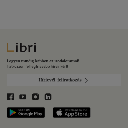
Libri
Legyen mindig képben az irodalommal!
Iratkozzon fel legfrissebb híreinkért!
Hírlevél-feliratkozás
Libri a Facebookon
Libri a Youtube-on
Libri az Instagramon
Libri a LinkedInen
Libri applikáció Szerezd meg: Google P
Libri applikáció 