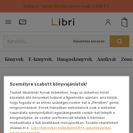
Kulacs / strandtáska most csak 1499 Ft!
Rendezés
Törzsvásárlói Kártya adatai
Rendezés
Kiadás éve szerint csökkenő
Részletes keresés
Kiadás éve szerint növekvő
Ár szerint csökkenő
Könyvek
E-könyvek
Hangoskönyvek
Antikvár
Zene,
Ár szerint növekvő
Horváth Lajos Ottó
Eladott darabszám szerint csökkenő
Személyre szabott könyvajánlatok!
Eladott darabszám szerint növekvő
Tisztelt Vásárlónk! Annak érdekében, hogy az ízléséhez minél
Cím szerint A-Z
közelebb álló könyveket tudjunk a figyelmébe ajánlani, arra kérjük,
Művei
hogy fogadja el az ehhez szükséges cookie-kat a „Rendben” gomb
Szerző szerint A-Z
megnyomásával. Ennek hiányában weboldalunk csak a weboldal
használata szempontjából legszükségesebb cookie-kat telepíti a
Szűrés
Rendezés
böngészőjébe, de cookie-preferenciáit később is bármikor
Megjelenítés
módosíthatja a Süti beállítások menüpontban. További részletekért
olvassa el a
Libri Könyvkereskedelmi Kft. adatkezelési
20 db / oldal
tájékoztatóját
!