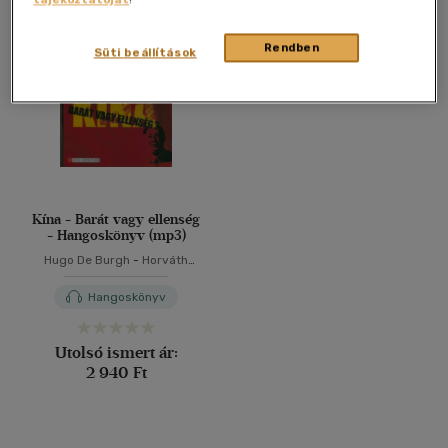
Összesen
1
db
40 db / oldal
Rendben
Süti beállítások
Alkalmaz
Kína - Barát vagy ellenség
- Hangoskönyv (mp3)
Hugo De Burgh
-
Horváth
Lajos Ottó
-
Ráckevei Anna
Hangoskönyv
Utolsó ismert ár:
2 940 Ft