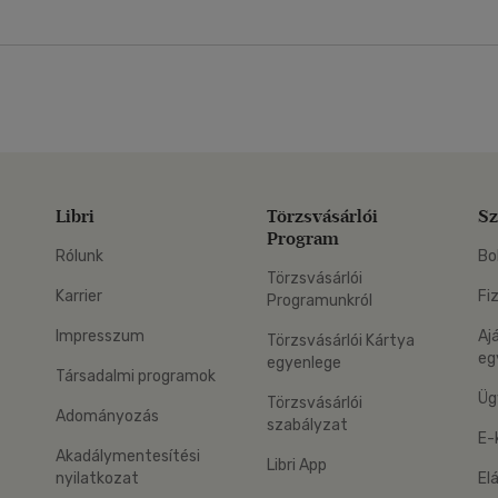
Libri
Törzsvásárlói
Sz
Program
Rólunk
Bo
Törzsvásárlói
Karrier
Fi
Programunkról
Impresszum
Aj
Törzsvásárlói Kártya
eg
egyenlege
Társadalmi programok
Üg
Törzsvásárlói
Adományozás
szabályzat
E-
Akadálymentesítési
Libri App
nyilatkozat
El