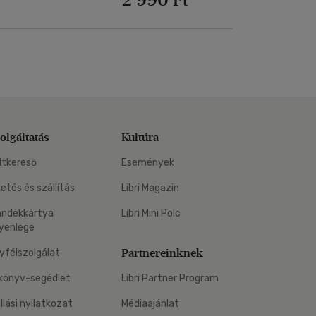
olgáltatás
Kultúra
ltkereső
Események
zetés és szállítás
Libri Magazin
ándékkártya
Libri Mini Polc
yenlege
Partnereinknek
yfélszolgálat
könyv-segédlet
Libri Partner Program
állási nyilatkozat
Médiaajánlat