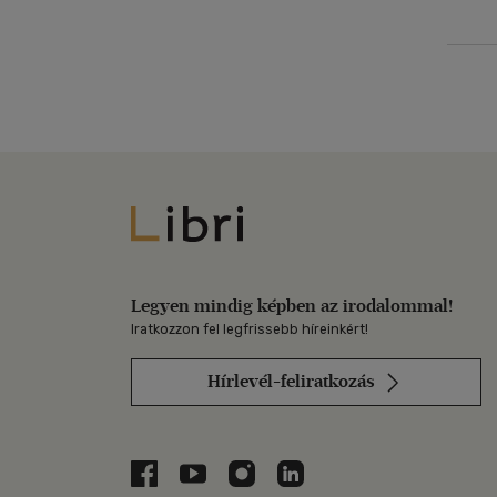
Libri
Legyen mindig képben az irodalommal!
Iratkozzon fel legfrissebb híreinkért!
Hírlevél-feliratkozás
Libri a Facebookon
Libri a Youtube-on
Libri az Instagramon
Libri a LinkedInen