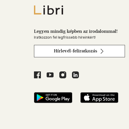
Libri
Legyen mindig képben az irodalommal!
Iratkozzon fel legfrissebb híreinkért!
Hírlevél-feliratkozás
Libri a Facebookon
Libri a Youtube-on
Libri az Instagramon
Libri a LinkedInen
Libri applikáció Szerezd m
Libri