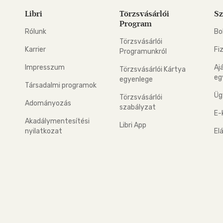
Libri
Törzsvásárlói
Sz
Program
Rólunk
Bo
Törzsvásárlói
Karrier
Fi
Programunkról
Impresszum
Aj
Törzsvásárlói Kártya
eg
egyenlege
Társadalmi programok
Üg
Törzsvásárlói
Adományozás
szabályzat
E-
Akadálymentesítési
Libri App
nyilatkozat
El
eg: Google Play
 applikáció Letölthető az App Store-ból