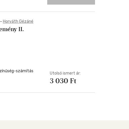
-
Horváth Gézáné
emény II.
színűség-számítás
Utolsó ismert ár:
3 030 Ft