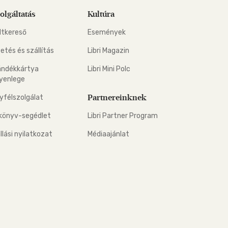
olgáltatás
Kultúra
ltkereső
Események
zetés és szállítás
Libri Magazin
ándékkártya
Libri Mini Polc
yenlege
Partnereinknek
yfélszolgálat
könyv-segédlet
Libri Partner Program
állási nyilatkozat
Médiaajánlat