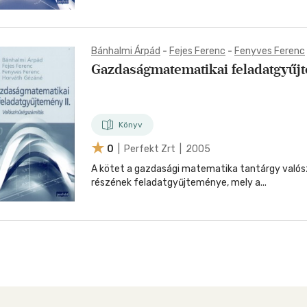
Bánhalmi Árpád
-
Fejes Ferenc
-
Fenyves Ferenc
Gazdaságmatematikai feladatgyűjt
Könyv
0
| Perfekt Zrt | 2005
A kötet a gazdasági matematika tantárgy való
részének feladatgyűjteménye, mely a...