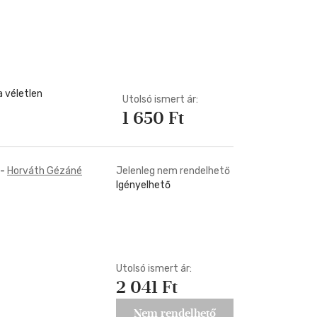
Kártya
Vallás, mitológia
m
Képeslap
és Természet
yv
Naptár
k
Papír, írószer
ok
 véletlen
Utolsó ismert ár:
1 650 Ft
-
Horváth Gézáné
Jelenleg nem rendelhető
Igényelhető
Utolsó ismert ár:
2 041 Ft
Nem rendelhető