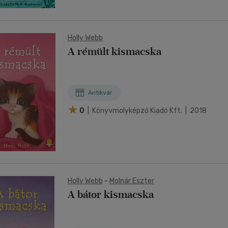
Holly Webb
A rémült kismacska
Antikvár
0
| Könyvmolyképző Kiadó Kft. | 2018
Holly Webb
-
Molnár Eszter
A bátor kismacska