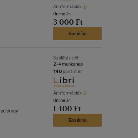
Árinformációk
Online ár:
3 000 Ft
Kosárba
Szállítási idő:
2-4 munkanap
140
pontot ér
Árinformációk
Online ár:
1 400 Ft
szülei úgy
Kosárba