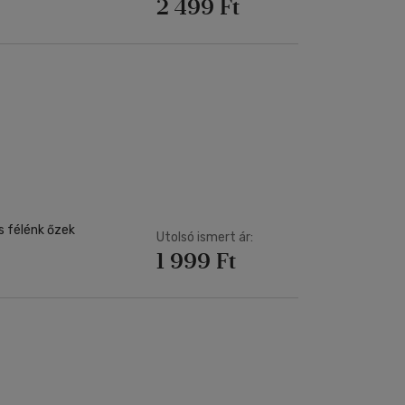
2 499 Ft
s félénk őzek
Utolsó ismert ár:
1 999 Ft