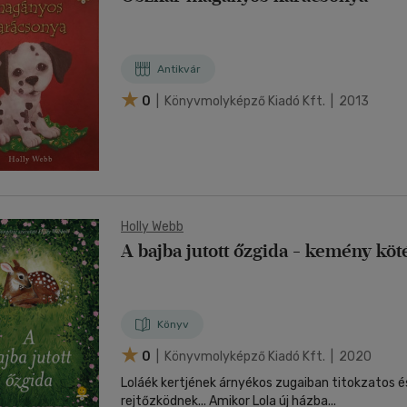
Antikvár
0
| Könyvmolyképző Kiadó Kft. | 2013
Holly Webb
A bajba jutott őzgida - kemény köt
Könyv
0
| Könyvmolyképző Kiadó Kft. | 2020
Loláék kertjének árnyékos zugaiban titokzatos é
rejtőzködnek... Amikor Lola új házba...