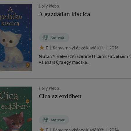
Holly Webb
A gazdátlan kiscica
Antikvár
0
| Könyvmolyképző Kiadó Kft. | 2015
Miután Mia elveszíti szeretett Cirmosát, el sem t
valaha is újra egy macska...
Holly Webb
Cica az erdőben
Antikvár
0
| Könyvmolyképző Kiadó Kft. | 2014