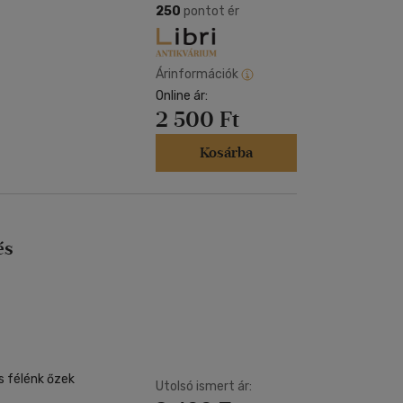
250
pontot ér
Árinformációk
Online ár:
2 500 Ft
Kosárba
és
s félénk őzek
Utolsó ismert ár: