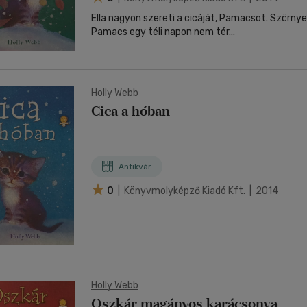
Ella nagyon szereti a cicáját, Pamacsot. Szörny
Pamacs egy téli napon nem tér...
Holly Webb
Cica a hóban
Antikvár
0
| Könyvmolyképző Kiadó Kft. | 2014
Holly Webb
Oszkár magányos karácsonya