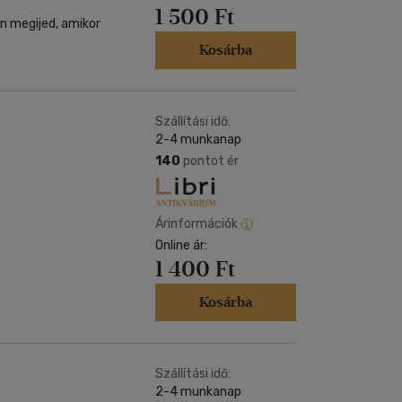
1 500 Ft
en megijed, amikor
Kosárba
Szállítási idő:
2-4 munkanap
140
pontot ér
Árinformációk
Online ár:
1 400 Ft
Kosárba
Szállítási idő:
2-4 munkanap