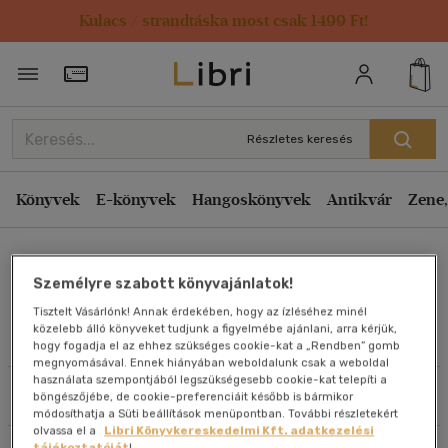
Kulacs / strandtáska most csak 1499 Ft!
Rendezés
Törzsvásárlói Kártya adatai
Rendezés
Kiadás éve szerint csökkenő
Részletes keresés
Kiadás éve szerint növekvő
Ár szerint csökkenő
Könyvek
E-könyvek
Hangoskönyvek
Antikvár
Zene,
Ár szerint növekvő
Hérics Nándor
Eladott darabszám szerint csökkenő
Személyre szabott könyvajánlatok!
Eladott darabszám szerint növekvő
Tisztelt Vásárlónk! Annak érdekében, hogy az ízléséhez minél
Cím szerint A-Z
közelebb álló könyveket tudjunk a figyelmébe ajánlani, arra kérjük,
Művei
hogy fogadja el az ehhez szükséges cookie-kat a „Rendben” gomb
Szerző szerint A-Z
megnyomásával. Ennek hiányában weboldalunk csak a weboldal
használata szempontjából legszükségesebb cookie-kat telepíti a
Szűrés
Rendezés
böngészőjébe, de cookie-preferenciáit később is bármikor
Megjelenítés
módosíthatja a Süti beállítások menüpontban. További részletekért
olvassa el a
Libri Könyvkereskedelmi Kft. adatkezelési
20 db / oldal
tájékoztatóját
!