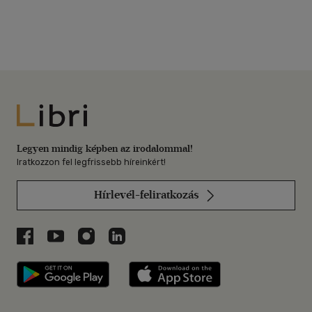
Libri
Legyen mindig képben az irodalommal!
Iratkozzon fel legfrissebb híreinkért!
Hírlevél-feliratkozás
Libri a Facebookon
Libri a Youtube-on
Libri az Instagramon
Libri a LinkedInen
Libri applikáció Szerezd meg: Google P
Libri applikáció 