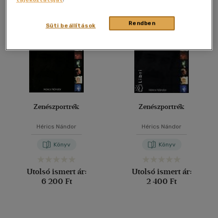
Összesen
2
db
40 db / oldal
Rendben
Süti beállítások
Alkalmaz
Zenészportrék
Zenészportrék
Hérics Nándor
Hérics Nándor
Könyv
Könyv
Utolsó ismert ár:
Utolsó ismert ár:
6 200 Ft
2 400 Ft