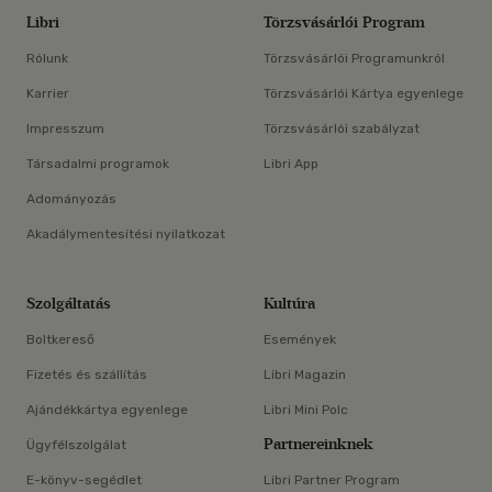
Libri
Törzsvásárlói Program
Rólunk
Törzsvásárlói Programunkról
Karrier
Törzsvásárlói Kártya egyenlege
Impresszum
Törzsvásárlói szabályzat
Társadalmi programok
Libri App
Adományozás
Akadálymentesítési nyilatkozat
Szolgáltatás
Kultúra
Boltkereső
Események
Fizetés és szállítás
Libri Magazin
Ajándékkártya egyenlege
Libri Mini Polc
Partnereinknek
Ügyfélszolgálat
E-könyv-segédlet
Libri Partner Program