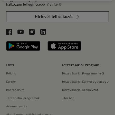
Iratkozzon fel legfrissebb híreinkért!
Hírlevél-feliratkozás
Libri a Facebookon
Libri a Youtube-on
Libri az Instagramon
Libri a LinkedInen
Libri applikáció Szerezd meg: Google P
Libri applikáció 
Libri
Törzsvásárlói Program
Rólunk
Törzsvásárlói Programunkról
Karrier
Törzsvásárlói Kártya egyenlege
Impresszum
Törzsvásárlói szabályzat
Társadalmi programok
Libri App
Adományozás
Akadálymentesítési nyilatkozat