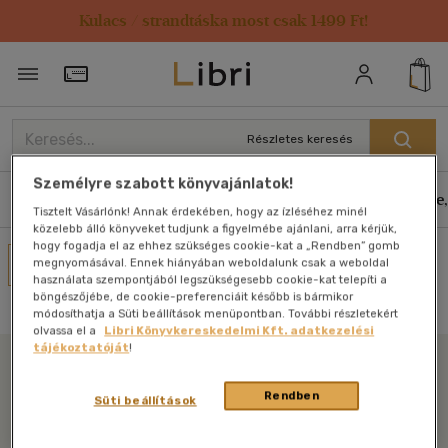
Kulacs / strandtáska most csak 1499 Ft!
Törzsvásárlói Kártya adatai
Részletes keresés
Személyre szabott könyvajánlatok!
Könyvek
E-könyvek
Hangoskönyvek
Antikvár
Zene,
Tisztelt Vásárlónk! Annak érdekében, hogy az ízléséhez minél
közelebb álló könyveket tudjunk a figyelmébe ajánlani, arra kérjük,
hogy fogadja el az ehhez szükséges cookie-kat a „Rendben” gomb
Művei
megnyomásával. Ennek hiányában weboldalunk csak a weboldal
használata szempontjából legszükségesebb cookie-kat telepíti a
Nincs találat
böngészőjébe, de cookie-preferenciáit később is bármikor
módosíthatja a Süti beállítások menüpontban. További részletekért
olvassa el a
Libri Könyvkereskedelmi Kft. adatkezelési
tájékoztatóját
!
Libri
Rendben
Süti beállítások
Legyen mindig képben az irodalommal!