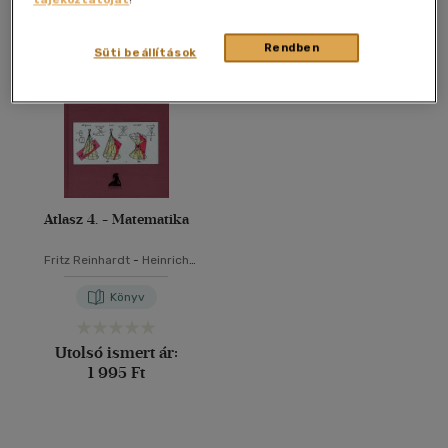
Összesen
1
db
40 db / oldal
Rendben
Süti beállítások
Alkalmaz
Atlasz 4. - Matematika
Fritz Reinhardt
-
Heinrich
Soeder
Könyv
Utolsó ismert ár:
1 995 Ft