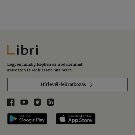
Libri
Legyen mindig képben az irodalommal!
Iratkozzon fel legfrissebb híreinkért!
Hírlevél-feliratkozás
Libri a Facebookon
Libri a Youtube-on
Libri az Instagramon
Libri a LinkedInen
Libri applikáció Szerezd meg: Google P
Libri applikáció 