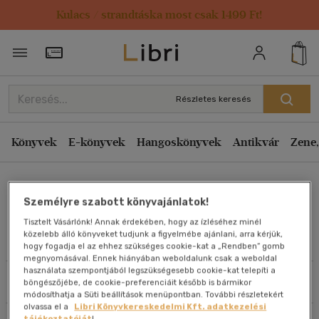
Kulacs / strandtáska most csak 1499 Ft!
Rendezés
Törzsvásárlói Kártya adatai
Rendezés
Kiadás éve szerint csökkenő
Részletes keresés
Kiadás éve szerint növekvő
Ár szerint csökkenő
Könyvek
E-könyvek
Hangoskönyvek
Antikvár
Zene,
Ár szerint növekvő
Heinrich Soeder
Eladott darabszám szerint csökkenő
Személyre szabott könyvajánlatok!
Eladott darabszám szerint növekvő
Tisztelt Vásárlónk! Annak érdekében, hogy az ízléséhez minél
Cím szerint A-Z
közelebb álló könyveket tudjunk a figyelmébe ajánlani, arra kérjük,
Művei
hogy fogadja el az ehhez szükséges cookie-kat a „Rendben” gomb
Szerző szerint A-Z
megnyomásával. Ennek hiányában weboldalunk csak a weboldal
használata szempontjából legszükségesebb cookie-kat telepíti a
Szűrés
Rendezés
böngészőjébe, de cookie-preferenciáit később is bármikor
Megjelenítés
módosíthatja a Süti beállítások menüpontban. További részletekért
olvassa el a
Libri Könyvkereskedelmi Kft. adatkezelési
20 db / oldal
tájékoztatóját
!