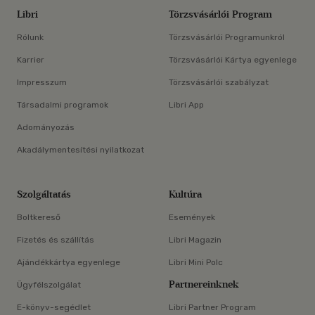
Libri
Törzsvásárlói Program
Rólunk
Törzsvásárlói Programunkról
Karrier
Törzsvásárlói Kártya egyenlege
Impresszum
Törzsvásárlói szabályzat
Társadalmi programok
Libri App
Adományozás
Akadálymentesítési nyilatkozat
Szolgáltatás
Kultúra
Boltkereső
Események
Fizetés és szállítás
Libri Magazin
Ajándékkártya egyenlege
Libri Mini Polc
Partnereinknek
Ügyfélszolgálat
E-könyv-segédlet
Libri Partner Program