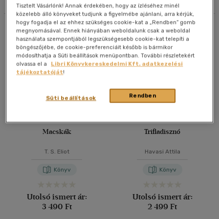
Tisztelt Vásárlónk! Annak érdekében, hogy az ízléséhez minél
közelebb álló könyveket tudjunk a figyelmébe ajánlani, arra kérjük,
40 db / oldal
hogy fogadja el az ehhez szükséges cookie-kat a „Rendben” gomb
Összesen
5
db
megnyomásával. Ennek hiányában weboldalunk csak a weboldal
használata szempontjából legszükségesebb cookie-kat telepíti a
böngészőjébe, de cookie-preferenciáit később is bármikor
Alkalmaz
módosíthatja a Süti beállítások menüpontban. További részletekért
olvassa el a
Libri Könyvkereskedelmi Kft. adatkezelési
tájékoztatóját
!
Rendben
Süti beállítások
Macskák
Trifladisznó
T. S. Eliot
Havasi Attila
Könyv
Könyv
Utolsó ismert ár:
Utolsó ismert ár:
3 490 Ft
2 499 Ft