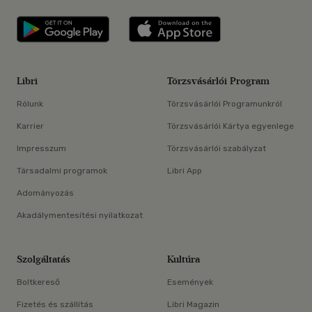
Libri applikáció Szerezd meg: Google P
Libri applikáció 
Libri
Törzsvásárlói Program
Rólunk
Törzsvásárlói Programunkról
Karrier
Törzsvásárlói Kártya egyenlege
Impresszum
Törzsvásárlói szabályzat
Társadalmi programok
Libri App
Adományozás
Akadálymentesítési nyilatkozat
Szolgáltatás
Kultúra
Boltkereső
Események
Fizetés és szállítás
Libri Magazin