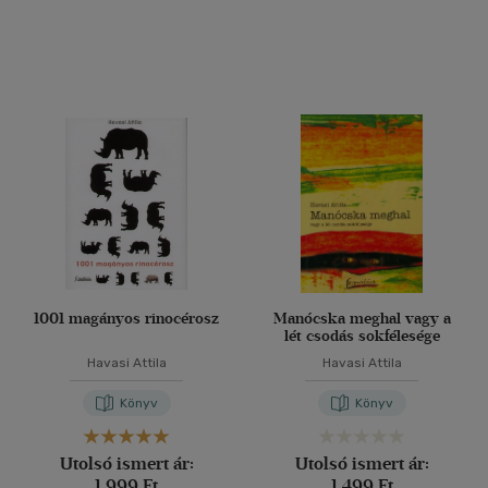
1001 magányos rinocérosz
Manócska meghal vagy a
lét csodás sokfélesége
Havasi Attila
Havasi Attila
Könyv
Könyv
Utolsó ismert ár:
Utolsó ismert ár:
1 999 Ft
1 499 Ft