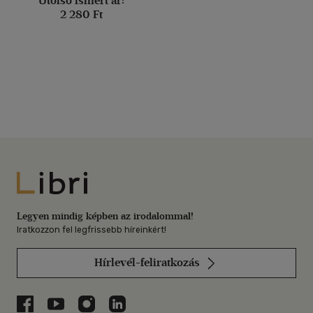
Utolsó ismert ár:
2 280 Ft
Libri
Legyen mindig képben az irodalommal!
Iratkozzon fel legfrissebb híreinkért!
Hírlevél-feliratkozás
Libri a Facebookon
Libri a Youtube-on
Libri az Instagramon
Libri a LinkedInen