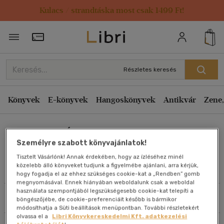
Kulacs / strandtáska most csak 1499 Ft!
Rendezés
Törzsvásárlói Kártya adatai
Rendezés
Kiadás éve szerint csökkenő
Részletes keresés
Kiadás éve szerint növekvő
Ár szerint csökkenő
Könyvek
E-könyvek
Hangoskönyvek
Antikvár
Zene,
Ár szerint növekvő
Harmath Ágnes
Eladott darabszám szerint csökkenő
Személyre szabott könyvajánlatok!
Eladott darabszám szerint növekvő
Tisztelt Vásárlónk! Annak érdekében, hogy az ízléséhez minél
Cím szerint A-Z
közelebb álló könyveket tudjunk a figyelmébe ajánlani, arra kérjük,
Művei
hogy fogadja el az ehhez szükséges cookie-kat a „Rendben” gomb
Szerző szerint A-Z
megnyomásával. Ennek hiányában weboldalunk csak a weboldal
használata szempontjából legszükségesebb cookie-kat telepíti a
Szűrés
Rendezés
böngészőjébe, de cookie-preferenciáit később is bármikor
Megjelenítés
módosíthatja a Süti beállítások menüpontban. További részletekért
olvassa el a
Libri Könyvkereskedelmi Kft. adatkezelési
20 db / oldal