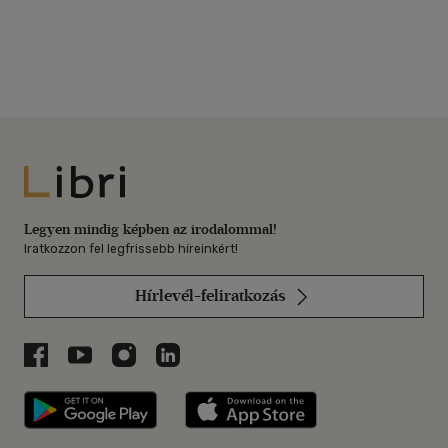
Libri
Legyen mindig képben az irodalommal!
Iratkozzon fel legfrissebb híreinkért!
Hírlevél-feliratkozás
Libri a Facebookon
Libri a Youtube-on
Libri az Instagramon
Libri a LinkedInen
Libri applikáció Szerezd meg: Google P
Libri applikáció 