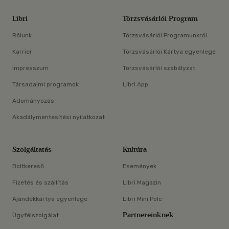
Libri
Törzsvásárlói Program
Rólunk
Törzsvásárlói Programunkról
Karrier
Törzsvásárlói Kártya egyenlege
Impresszum
Törzsvásárlói szabályzat
Társadalmi programok
Libri App
Adományozás
Akadálymentesítési nyilatkozat
Szolgáltatás
Kultúra
Boltkereső
Események
Fizetés és szállítás
Libri Magazin
Ajándékkártya egyenlege
Libri Mini Polc
Partnereinknek
Ügyfélszolgálat