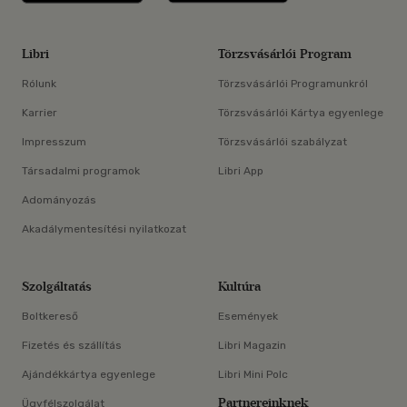
Libri
Törzsvásárlói Program
Rólunk
Törzsvásárlói Programunkról
Karrier
Törzsvásárlói Kártya egyenlege
Impresszum
Törzsvásárlói szabályzat
Társadalmi programok
Libri App
Adományozás
Akadálymentesítési nyilatkozat
Szolgáltatás
Kultúra
Boltkereső
Események
Fizetés és szállítás
Libri Magazin
Ajándékkártya egyenlege
Libri Mini Polc
Partnereinknek
Ügyfélszolgálat