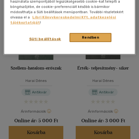
Összesen
3
db
használata szempontjából legszükségesebb cookie-kat telepíti a
böngészőjébe, de cookie-preferenciáit később is bármikor
40 db / oldal
módosíthatja a Süti beállítások menüpontban. További részletekért
olvassa el a
Libri Könyvkereskedelmi Kft. adatkezelési
tájékoztatóját
!
Alkalmaz
Rendben
Süti beállítások
Szellem-hatalom-erőszak
Érték- teljesítmény- siker
Harai Dénes
Harai Dénes
Antikvár
Antikvár
Árinformációk
Árinformációk
Online ár:
5 000 Ft
Online ár:
3 000 Ft
Kosárba
Kosárba