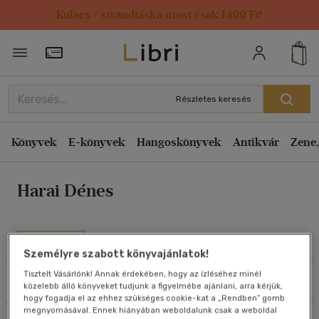
Kulacs / strandtáska most csak 1499 Ft!
Rendezés
Törzsvásárlói Kártya adatai
Rendezés
Kiadás éve szerint csökkenő
Részletes keresés
Kiadás éve szerint növekvő
Ár szerint csökkenő
Könyvek
E-könyvek
Hangoskönyvek
Antikvár
Zene,
Ár szerint növekvő
Harai Dénes
Eladott darabszám szerint csökkenő
Eladott darabszám szerint növekvő
Cím szerint A-Z
Művei
Személyre szabott könyvajánlatok!
Szerző szerint A-Z
Tisztelt Vásárlónk! Annak érdekében, hogy az ízléséhez minél
Szűrés
Rendezés
közelebb álló könyveket tudjunk a figyelmébe ajánlani, arra kérjük,
Megjelenítés
hogy fogadja el az ehhez szükséges cookie-kat a „Rendben” gomb
megnyomásával. Ennek hiányában weboldalunk csak a weboldal
20 db / oldal