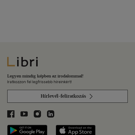
Libri
Legyen mindig képben az irodalommal!
Iratkozzon fel legfrissebb híreinkért!
Hírlevél-feliratkozás
Libri a Facebookon
Libri a Youtube-on
Libri az Instagramon
Libri a LinkedInen
Libri applikáció Szerezd meg: Google P
Libri applikáció 