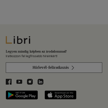
Libri
Legyen mindig képben az irodalommal!
Iratkozzon fel legfrissebb híreinkért!
Hírlevél-feliratkozás
Libri a Facebookon
Libri a Youtube-on
Libri az Instagramon
Libri a LinkedInen
Libri applikáció Szerezd meg: Google P
Libri applikáció 