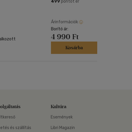
Kártya
499
pontot ér
Vallás, mitológia
m
Képeslap
és Természet
yv
Naptár
Árinformációk
k
Borító ár:
Papír, írószer
4 990 Ft
ok
lalkozott
Kosárba
olgáltatás
Kultúra
ltkereső
Események
zetés és szállítás
Libri Magazin