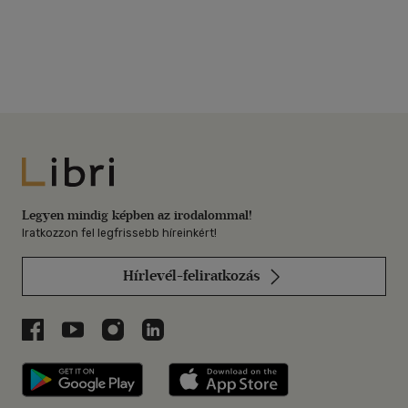
Libri
Legyen mindig képben az irodalommal!
Iratkozzon fel legfrissebb híreinkért!
Hírlevél-feliratkozás
Libri a Facebookon
Libri a Youtube-on
Libri az Instagramon
Libri a LinkedInen
Libri applikáció Szerezd meg: Google P
Libri applikáció 