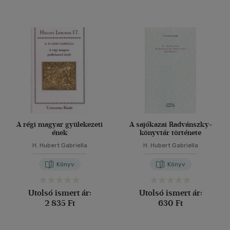
A régi magyar gyülekezeti
A sajókazai Radvánszky-
ének
könyvtár története
H. Hubert Gabriella
H. Hubert Gabriella
Könyv
Könyv
Utolsó ismert ár:
Utolsó ismert ár:
2 835 Ft
630 Ft