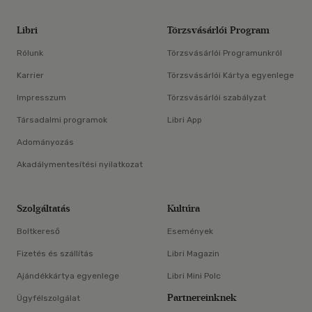
Libri
Törzsvásárlói Program
Rólunk
Törzsvásárlói Programunkról
Karrier
Törzsvásárlói Kártya egyenlege
Impresszum
Törzsvásárlói szabályzat
Társadalmi programok
Libri App
Adományozás
Akadálymentesítési nyilatkozat
Szolgáltatás
Kultúra
Boltkereső
Események
Fizetés és szállítás
Libri Magazin
Ajándékkártya egyenlege
Libri Mini Polc
Partnereinknek
Ügyfélszolgálat