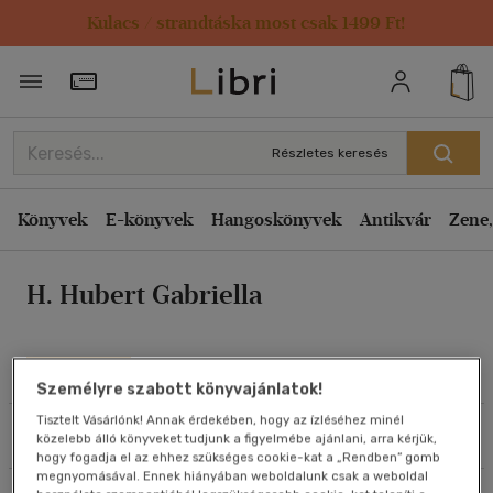
Kulacs / strandtáska most csak 1499 Ft!
Rendezés
Törzsvásárlói Kártya adatai
Rendezés
Kiadás éve szerint csökkenő
Részletes keresés
Kiadás éve szerint növekvő
Ár szerint csökkenő
Könyvek
E-könyvek
Hangoskönyvek
Antikvár
Zene,
Ár szerint növekvő
H. Hubert Gabriella
Eladott darabszám szerint csökkenő
Eladott darabszám szerint növekvő
Cím szerint A-Z
Művei
Személyre szabott könyvajánlatok!
Szerző szerint A-Z
Tisztelt Vásárlónk! Annak érdekében, hogy az ízléséhez minél
Szűrés
Rendezés
közelebb álló könyveket tudjunk a figyelmébe ajánlani, arra kérjük,
Megjelenítés
hogy fogadja el az ehhez szükséges cookie-kat a „Rendben” gomb
megnyomásával. Ennek hiányában weboldalunk csak a weboldal
20 db / oldal