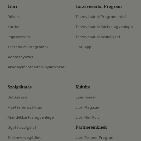
Libri
Törzsvásárlói Program
Rólunk
Törzsvásárlói Programunkról
Karrier
Törzsvásárlói Kártya egyenlege
Impresszum
Törzsvásárlói szabályzat
Társadalmi programok
Libri App
Adományozás
Akadálymentesítési nyilatkozat
Szolgáltatás
Kultúra
Boltkereső
Események
Fizetés és szállítás
Libri Magazin
Ajándékkártya egyenlege
Libri Mini Polc
Partnereinknek
Ügyfélszolgálat
E-könyv-segédlet
Libri Partner Program