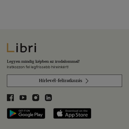
Libri
Legyen mindig képben az irodalommal!
Iratkozzon fel legfrissebb híreinkért!
Hírlevél-feliratkozás
Libri a Facebookon
Libri a Youtube-on
Libri az Instagramon
Libri a LinkedInen
Libri applikáció Szerezd meg: Google P
Libri applikáció 