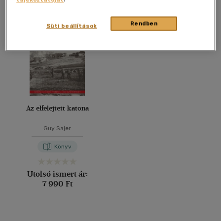
Összesen
1
db
40 db / oldal
Rendben
Süti beállítások
Alkalmaz
Az elfelejtett katona
Guy Sajer
Könyv
Utolsó ismert ár:
7 990 Ft