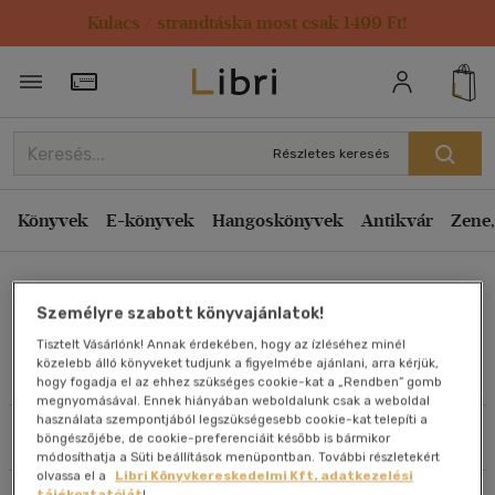
Kulacs / strandtáska most csak 1499 Ft!
Rendezés
Törzsvásárlói Kártya adatai
Rendezés
Kiadás éve szerint csökkenő
Részletes keresés
Kiadás éve szerint növekvő
Ár szerint csökkenő
Könyvek
E-könyvek
Hangoskönyvek
Antikvár
Zene,
Ár szerint növekvő
Guy Sajer
Eladott darabszám szerint csökkenő
Személyre szabott könyvajánlatok!
Eladott darabszám szerint növekvő
Tisztelt Vásárlónk! Annak érdekében, hogy az ízléséhez minél
Cím szerint A-Z
közelebb álló könyveket tudjunk a figyelmébe ajánlani, arra kérjük,
Művei
hogy fogadja el az ehhez szükséges cookie-kat a „Rendben” gomb
Szerző szerint A-Z
megnyomásával. Ennek hiányában weboldalunk csak a weboldal
használata szempontjából legszükségesebb cookie-kat telepíti a
Szűrés
Rendezés
böngészőjébe, de cookie-preferenciáit később is bármikor
Megjelenítés
módosíthatja a Süti beállítások menüpontban. További részletekért
olvassa el a
Libri Könyvkereskedelmi Kft. adatkezelési
20 db / oldal
tájékoztatóját
!