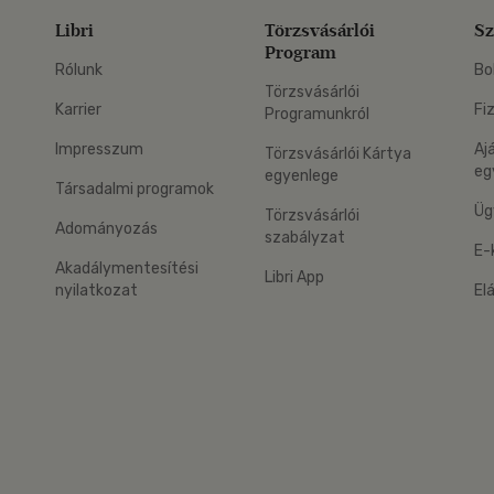
Libri
Törzsvásárlói
Sz
Program
Rólunk
Bo
Törzsvásárlói
Karrier
Fi
Programunkról
Impresszum
Aj
Törzsvásárlói Kártya
eg
egyenlege
Társadalmi programok
Üg
Törzsvásárlói
Adományozás
szabályzat
E-
Akadálymentesítési
Libri App
nyilatkozat
El
eg: Google Play
 applikáció Letölthető az App Store-ból