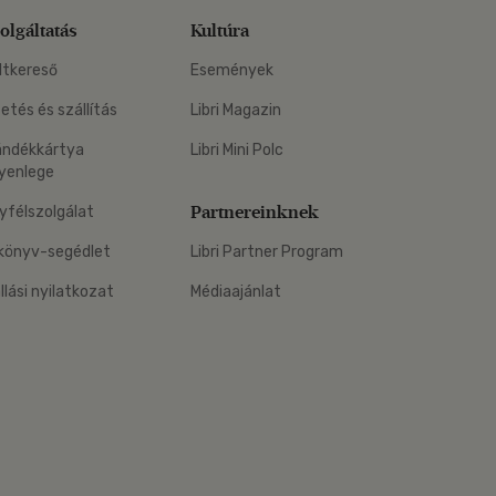
olgáltatás
Kultúra
ltkereső
Események
zetés és szállítás
Libri Magazin
ándékkártya
Libri Mini Polc
yenlege
Partnereinknek
yfélszolgálat
könyv-segédlet
Libri Partner Program
állási nyilatkozat
Médiaajánlat