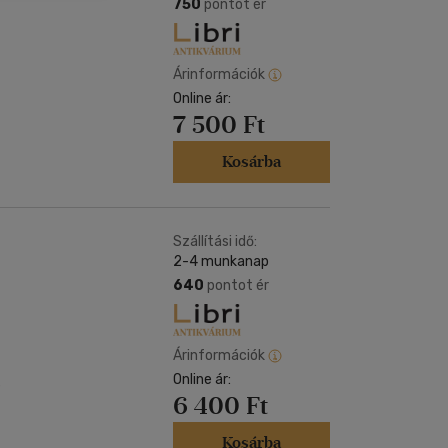
Kártya
750
pontot ér
Vallás, mitológia
m
Képeslap
és Természet
yv
Naptár
Árinformációk
k
Online ár:
Papír, írószer
7 500 Ft
ok
Kosárba
Szállítási idő:
2-4 munkanap
640
pontot ér
Árinformációk
Online ár:
3
6 400 Ft
Kosárba