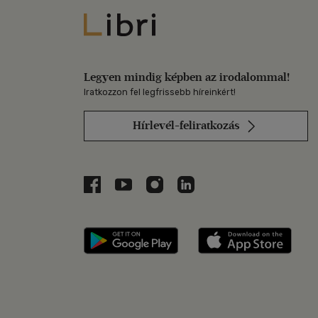
Libri
Legyen mindig képben az irodalommal!
Iratkozzon fel legfrissebb híreinkért!
Hírlevél-feliratkozás
Libri a Facebookon
Libri a Youtube-on
Libri az Instagramon
Libri a LinkedInen
Libri applikáció Szerezd m
Libri