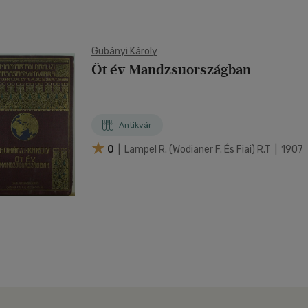
Gubányi Károly
Öt év Mandzsuországban
Antikvár
0
| Lampel R. (wodianer F. És Fiai) R.t | 1907