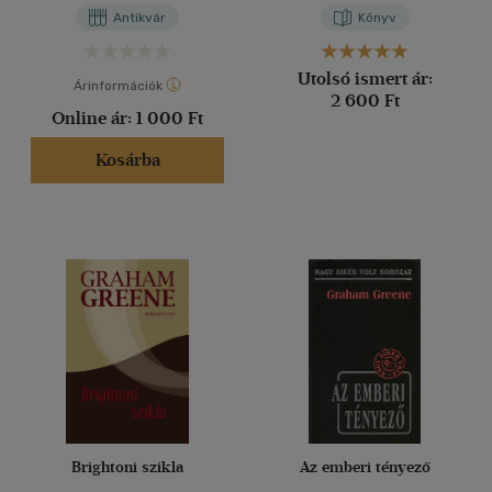
Antikvár
Könyv
Utolsó ismert ár:
Árinformációk
2 600 Ft
Online ár:
1 000 Ft
Kosárba
Brightoni szikla
Az emberi tényező