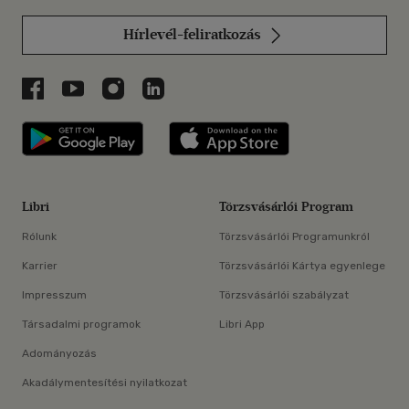
Hírlevél-feliratkozás
Libri a Facebookon
Libri a Youtube-on
Libri az Instagramon
Libri a LinkedInen
Libri applikáció Szerezd meg: Google P
Libri applikáció 
Libri
Törzsvásárlói Program
Rólunk
Törzsvásárlói Programunkról
Karrier
Törzsvásárlói Kártya egyenlege
Impresszum
Törzsvásárlói szabályzat
Társadalmi programok
Libri App
Adományozás
Akadálymentesítési nyilatkozat