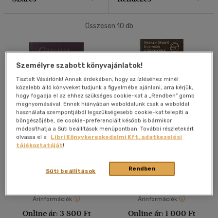
40 db / oldal
Összesen
10
db
Alkalmaz
Személyre szabott könyvajánlatok!
Tisztelt Vásárlónk! Annak érdekében, hogy az ízléséhez minél
közelebb álló könyveket tudjunk a figyelmébe ajánlani, arra kérjük,
hogy fogadja el az ehhez szükséges cookie-kat a „Rendben” gomb
megnyomásával. Ennek hiányában weboldalunk csak a weboldal
használata szempontjából legszükségesebb cookie-kat telepíti a
böngészőjébe, de cookie-preferenciáit később is bármikor
módosíthatja a Süti beállítások menüpontban. További részletekért
A szakítás
Ismerkedés a tábornokkal
olvassa el a
Libri Könyvkereskedelmi Kft. adatkezelési
tájékoztatóját
!
Graham Greene
Graham Greene
Rendben
Antikvár
Antikvár
Süti beállítások
Árinformációk
Árinformációk
Online ár:
3 800 Ft
Online ár:
1 000 Ft