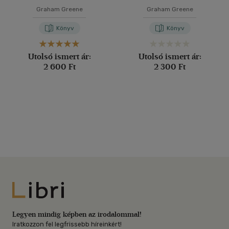
Graham Greene
Graham Greene
Könyv
Könyv
Utolsó ismert ár:
Utolsó ismert ár:
2 600 Ft
2 300 Ft
Libri
Legyen mindig képben az irodalommal!
Iratkozzon fel legfrissebb híreinkért!