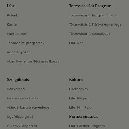
Libri
Törzsvásárlói Program
Rólunk
Törzsvásárlói Programunkról
Karrier
Törzsvásárlói Kártya egyenlege
Impresszum
Törzsvásárlói szabályzat
Társadalmi programok
Libri App
Adományozás
Akadálymentesítési nyilatkozat
Szolgáltatás
Kultúra
Boltkereső
Események
Fizetés és szállítás
Libri Magazin
Ajándékkártya egyenlege
Libri Mini Polc
Partnereinknek
Ügyfélszolgálat
E-könyv-segédlet
Libri Partner Program