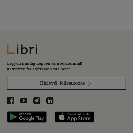
Libri
Legyen mindig képben az irodalommal!
Iratkozzon fel legfrissebb híreinkért!
Hírlevél-feliratkozás
Libri a Facebookon
Libri a Youtube-on
Libri az Instagramon
Libri a LinkedInen
Libri applikáció Szerezd meg: Google P
Libri applikáció 