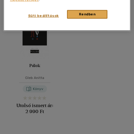
Összesen
1
db
40 db / oldal
Rendben
Süti beállítások
Alkalmaz
Pálok
Gleb Anitta
Könyv
Utolsó ismert ár:
2 990 Ft