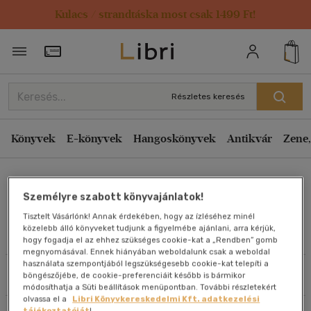
Kulacs / strandtáska most csak 1499 Ft!
Rendezés
Törzsvásárlói Kártya adatai
Rendezés
Kiadás éve szerint csökkenő
Részletes keresés
Kiadás éve szerint növekvő
Ár szerint csökkenő
Könyvek
E-könyvek
Hangoskönyvek
Antikvár
Zene,
Ár szerint növekvő
Gleb Anitta
Eladott darabszám szerint csökkenő
Személyre szabott könyvajánlatok!
Eladott darabszám szerint növekvő
Tisztelt Vásárlónk! Annak érdekében, hogy az ízléséhez minél
Cím szerint A-Z
közelebb álló könyveket tudjunk a figyelmébe ajánlani, arra kérjük,
Művei
hogy fogadja el az ehhez szükséges cookie-kat a „Rendben” gomb
Szerző szerint A-Z
megnyomásával. Ennek hiányában weboldalunk csak a weboldal
használata szempontjából legszükségesebb cookie-kat telepíti a
Szűrés
Rendezés
böngészőjébe, de cookie-preferenciáit később is bármikor
Megjelenítés
módosíthatja a Süti beállítások menüpontban. További részletekért
olvassa el a
Libri Könyvkereskedelmi Kft. adatkezelési
20 db / oldal
tájékoztatóját
!