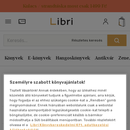
Kulacs / strandtáska most csak 1499 Ft!
Rendezés
Törzsvásárlói Kártya adatai
Rendezés
Kiadás éve szerint csökkenő
Részletes keresés
Kiadás éve szerint növekvő
Ár szerint csökkenő
Könyvek
E-könyvek
Hangoskönyvek
Antikvár
Zene,
Ár szerint növekvő
Gitta Szabó
Eladott darabszám szerint csökkenő
Személyre szabott könyvajánlatok!
Eladott darabszám szerint növekvő
Tisztelt Vásárlónk! Annak érdekében, hogy az ízléséhez minél
Cím szerint A-Z
közelebb álló könyveket tudjunk a figyelmébe ajánlani, arra kérjük,
Művei
hogy fogadja el az ehhez szükséges cookie-kat a „Rendben” gomb
Szerző szerint A-Z
megnyomásával. Ennek hiányában weboldalunk csak a weboldal
használata szempontjából legszükségesebb cookie-kat telepíti a
Szűrés
Rendezés
böngészőjébe, de cookie-preferenciáit később is bármikor
Megjelenítés
módosíthatja a Süti beállítások menüpontban. További részletekért
olvassa el a
Libri Könyvkereskedelmi Kft. adatkezelési
20 db / oldal
tájékoztatóját
!