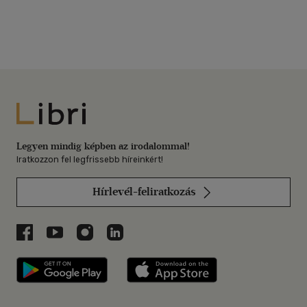
Libri
Legyen mindig képben az irodalommal!
Iratkozzon fel legfrissebb híreinkért!
Hírlevél-feliratkozás
Libri a Facebookon
Libri a Youtube-on
Libri az Instagramon
Libri a LinkedInen
Libri applikáció Szerezd meg: Google P
Libri applikáció 