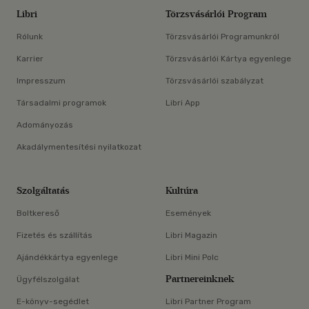
Libri
Törzsvásárlói Program
Rólunk
Törzsvásárlói Programunkról
Karrier
Törzsvásárlói Kártya egyenlege
Impresszum
Törzsvásárlói szabályzat
Társadalmi programok
Libri App
Adományozás
Akadálymentesítési nyilatkozat
Szolgáltatás
Kultúra
Boltkereső
Események
Fizetés és szállítás
Libri Magazin
Ajándékkártya egyenlege
Libri Mini Polc
Partnereinknek
Ügyfélszolgálat
E-könyv-segédlet
Libri Partner Program