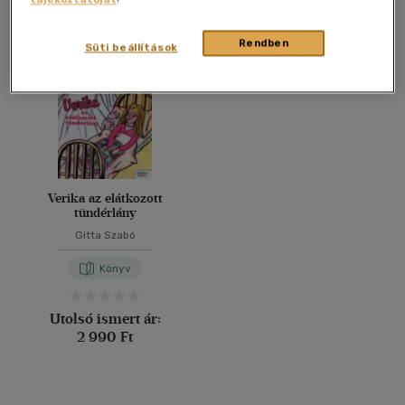
Összesen
1
db
40 db / oldal
Rendben
Süti beállítások
Alkalmaz
Verika az elátkozott
tündérlány
Gitta Szabó
Könyv
Utolsó ismert ár:
2 990 Ft